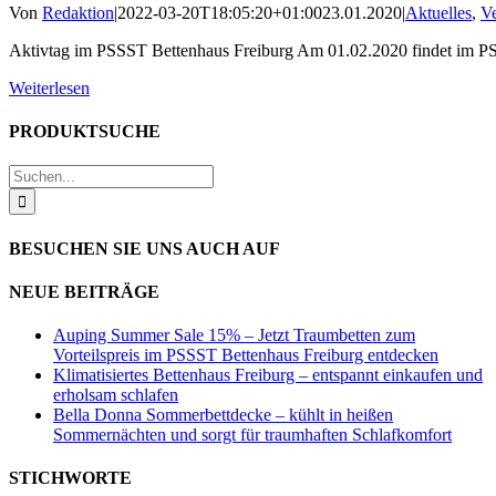
Von
Redaktion
|
2022-03-20T18:05:20+01:00
23.01.2020
|
Aktuelles
,
Ve
Aktivtag im PSSST Bettenhaus Freiburg Am 01.02.2020 findet im PS
Weiterlesen
PRODUKTSUCHE
Suche
nach:
BESUCHEN SIE UNS AUCH AUF
NEUE BEITRÄGE
Auping Summer Sale 15% – Jetzt Traumbetten zum
Vorteilspreis im PSSST Bettenhaus Freiburg entdecken
Klimatisiertes Bettenhaus Freiburg – entspannt einkaufen und
erholsam schlafen
Bella Donna Sommerbettdecke – kühlt in heißen
Sommernächten und sorgt für traumhaften Schlafkomfort
STICHWORTE