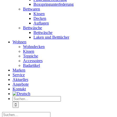
Boxspringunterfederung
Bettwaren
Kissen
Decken
Auflagen
Bettwäsche
Bettwäsche
Laken und Betttücher
Wohnen
Wohndecken
Kissen
Teppiche
Accessoires
Badartikel
Marken
Service
Aktuelles
Angebote
Kontakt
Suche
nach:
Suche