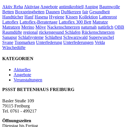
Aktiv Reha
Aktivtag
Angebote
antimikrobiell
Auping
Baumwolle
Betten
Boxspringbetten
Daunen
Duftkerzen
fair
Gesundheit
Handtücher
Hanf
Hasena
Hygiene
Kissen
Kollektion
Lattenrost
Lattoflex
Lattoflex-Beratertage
Lattoflex 300 Bett
Matratze
Matratzen
Merino
Möve
Nackenschmerzen
naturnah
natürlich
OBB
Raumdüfte
regional
rückengesund Schlafen
Rückenschmerzen
Sanapur
Schlafsysteme
Schlaftest
Schwarzwald
Superwuschel
Svane
Topmarken
Unterfederung
Unterfederungen
Velda
Wäschedüfte
KATEGORIEN
Aktuelles
Angebote
Veranstaltungen
PSSST BETTENHAUS FREIBURG
Basler Straße 109
79115 Freiburg
Tel. 0761 - 499217
Öffnungszeiten
Dienstag bis Freitag