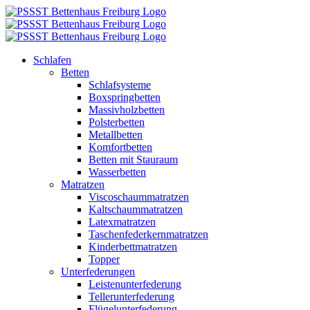
Zum
Inhalt
springen
Schlafen
Betten
Schlafsysteme
Boxspringbetten
Massivholzbetten
Polsterbetten
Metallbetten
Komfortbetten
Betten mit Stauraum
Wasserbetten
Matratzen
Viscoschaummatratzen
Kaltschaummatratzen
Latexmatratzen
Taschenfederkernmatratzen
Kinderbettmatratzen
Topper
Unterfederungen
Leistenunterfederung
Tellerunterfederung
Flügelunterfederung