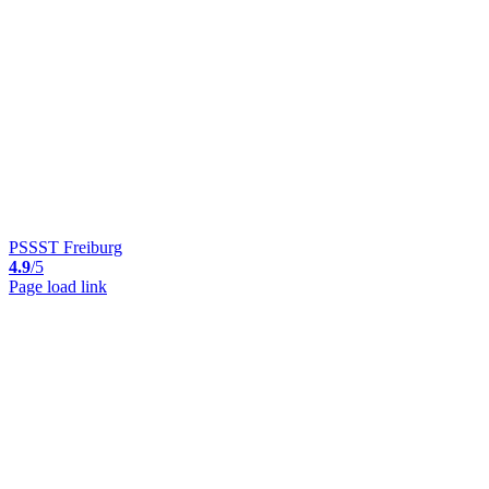
PSSST Freiburg
4.9
/5
Page load link
Nach
oben