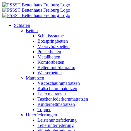
Zum
Inhalt
springen
Schlafen
Betten
Schlafsysteme
Boxspringbetten
Massivholzbetten
Polsterbetten
Metallbetten
Komfortbetten
Betten mit Stauraum
Wasserbetten
Matratzen
Viscoschaummatratzen
Kaltschaummatratzen
Latexmatratzen
Taschenfederkernmatratzen
Kinderbettmatratzen
Topper
Unterfederungen
Leistenunterfederung
Tellerunterfederung
Flügelunterfederung