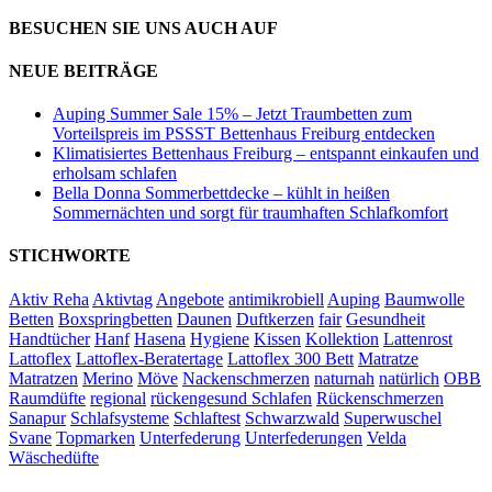
BESUCHEN SIE UNS AUCH AUF
NEUE BEITRÄGE
Auping Summer Sale 15% – Jetzt Traumbetten zum
Vorteilspreis im PSSST Bettenhaus Freiburg entdecken
Klimatisiertes Bettenhaus Freiburg – entspannt einkaufen und
erholsam schlafen
Bella Donna Sommerbettdecke – kühlt in heißen
Sommernächten und sorgt für traumhaften Schlafkomfort
STICHWORTE
Aktiv Reha
Aktivtag
Angebote
antimikrobiell
Auping
Baumwolle
Betten
Boxspringbetten
Daunen
Duftkerzen
fair
Gesundheit
Handtücher
Hanf
Hasena
Hygiene
Kissen
Kollektion
Lattenrost
Lattoflex
Lattoflex-Beratertage
Lattoflex 300 Bett
Matratze
Matratzen
Merino
Möve
Nackenschmerzen
naturnah
natürlich
OBB
Raumdüfte
regional
rückengesund Schlafen
Rückenschmerzen
Sanapur
Schlafsysteme
Schlaftest
Schwarzwald
Superwuschel
Svane
Topmarken
Unterfederung
Unterfederungen
Velda
Wäschedüfte