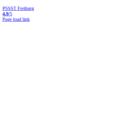
PSSST Freiburg
4.9
/5
Page load link
Nach
oben