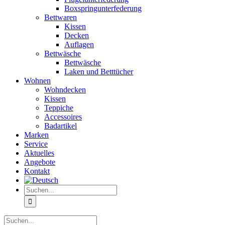
Boxspringunterfederung
Bettwaren
Kissen
Decken
Auflagen
Bettwäsche
Bettwäsche
Laken und Betttücher
Wohnen
Wohndecken
Kissen
Teppiche
Accessoires
Badartikel
Marken
Service
Aktuelles
Angebote
Kontakt
Suche
nach:
Suche