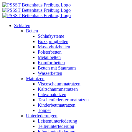
Zum
Inhalt
springen
Schlafen
Betten
Schlafsysteme
Boxspringbetten
Massivholzbetten
Polsterbetten
Metallbetten
Komfortbetten
Betten mit Stauraum
Wasserbetten
Matratzen
Viscoschaummatratzen
Kaltschaummatratzen
Latexmatratzen
Taschenfederkernmatratzen
Kinderbettmatratzen
Topper
Unterfederungen
Leistenunterfederung
Tellerunterfederung
Flügelunterfederung