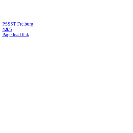
PSSST Freiburg
4.9
/5
Page load link
Nach
oben