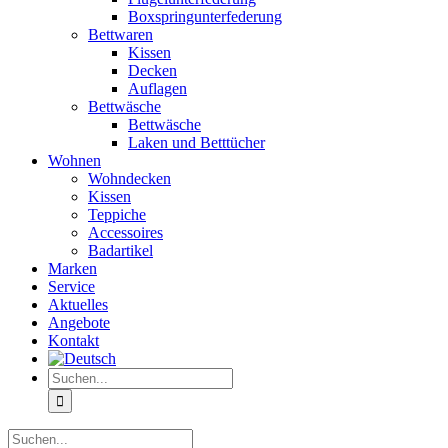
Boxspringunterfederung
Bettwaren
Kissen
Decken
Auflagen
Bettwäsche
Bettwäsche
Laken und Betttücher
Wohnen
Wohndecken
Kissen
Teppiche
Accessoires
Badartikel
Marken
Service
Aktuelles
Angebote
Kontakt
Suche
nach:
Suche