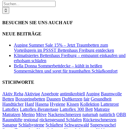
Suche
nach:
BESUCHEN SIE UNS AUCH AUF
NEUE BEITRÄGE
Auping Summer Sale 15% – Jetzt Traumbetten zum
Vorteilspreis im PSSST Bettenhaus Freiburg entdecken
Klimatisiertes Bettenhaus Freiburg – entspannt einkaufen und
erholsam schlafen
Bella Donna Sommerbettdecke – kühlt in heißen
Sommernächten und sorgt für traumhaften Schlafkomfort
STICHWORTE
Aktiv Reha
Aktivtag
Angebote
antimikrobiell
Auping
Baumwolle
Betten
Boxspringbetten
Daunen
Duftkerzen
fair
Gesundheit
Handtücher
Hanf
Hasena
Hygiene
Kissen
Kollektion
Lattenrost
Lattoflex
Lattoflex-Beratertage
Lattoflex 300 Bett
Matratze
Matratzen
Merino
Möve
Nackenschmerzen
naturnah
natürlich
OBB
Raumdüfte
regional
rückengesund Schlafen
Rückenschmerzen
Sanapur
Schlafsysteme
Schlaftest
Schwarzwald
Superwuschel