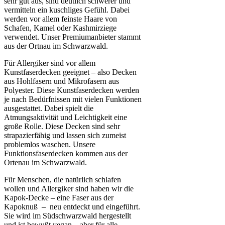
sehr gut aus, sind deutlich schwerer und
vermitteln ein kuschliges Gefühl. Dabei
werden vor allem feinste Haare von
Schafen, Kamel oder Kashmirziege
verwendet. Unser Premiumanbieter stammt
aus der Ortnau im Schwarzwald.
Für Allergiker sind vor allem
Kunstfaserdecken geeignet – also Decken
aus Hohlfasern und Mikrofasern aus
Polyester. Diese Kunstfaserdecken werden
je nach Bedürfnissen mit vielen Funktionen
ausgestattet. Dabei spielt die
Atmungsaktivität und Leichtigkeit eine
große Rolle. Diese Decken sind sehr
strapazierfähig und lassen sich zumeist
problemlos waschen. Unsere
Funktionsfaserdecken kommen aus der
Ortenau im Schwarzwald.
Für Menschen, die natürlich schlafen
wollen und Allergiker sind haben wir die
Kapok-Decke – eine Faser aus der
Kapoknuß – neu entdeckt und eingeführt.
Sie wird im Südschwarzwald hergestellt
und ist bewußt vegan – aber für alle