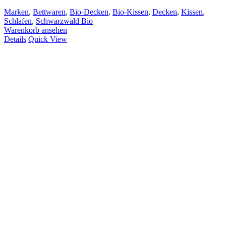
Marken
,
Bettwaren
,
Bio-Decken
,
Bio-Kissen
,
Decken
,
Kissen
,
Schlafen
,
Schwarzwald Bio
Warenkorb ansehen
Details
Quick View