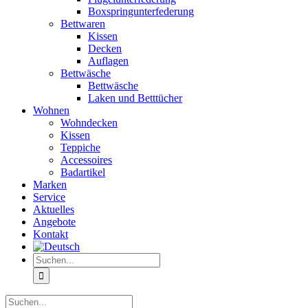
Boxspringunterfederung
Bettwaren
Kissen
Decken
Auflagen
Bettwäsche
Bettwäsche
Laken und Betttücher
Wohnen
Wohndecken
Kissen
Teppiche
Accessoires
Badartikel
Marken
Service
Aktuelles
Angebote
Kontakt
Suche
nach:
Suche