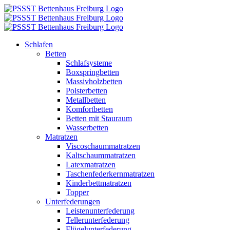
Zum
Inhalt
springen
Schlafen
Betten
Schlafsysteme
Boxspringbetten
Massivholzbetten
Polsterbetten
Metallbetten
Komfortbetten
Betten mit Stauraum
Wasserbetten
Matratzen
Viscoschaummatratzen
Kaltschaummatratzen
Latexmatratzen
Taschenfederkernmatratzen
Kinderbettmatratzen
Topper
Unterfederungen
Leistenunterfederung
Tellerunterfederung
Flügelunterfederung