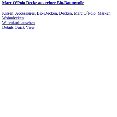
Marc O’Polo Decke aus reiner Bio-Baumwolle
Kissen
,
Accessoires
,
Bio-Decken
,
Decken
,
Marc O´Polo
,
Marken
,
Wohndecken
Warenkorb ansehen
Details
Quick View