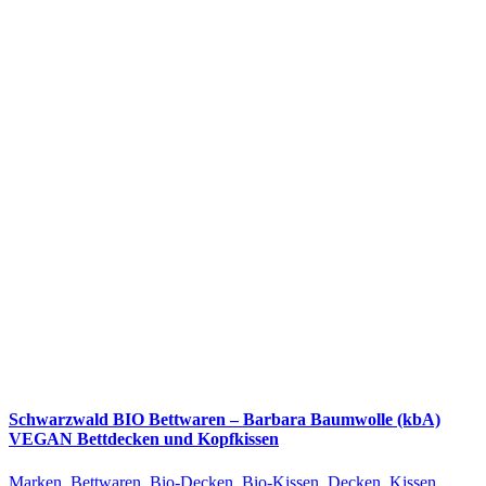
Schwarzwald BIO Bettwaren – Barbara Baumwolle (kbA)
VEGAN Bettdecken und Kopfkissen
Marken
,
Bettwaren
,
Bio-Decken
,
Bio-Kissen
,
Decken
,
Kissen
,