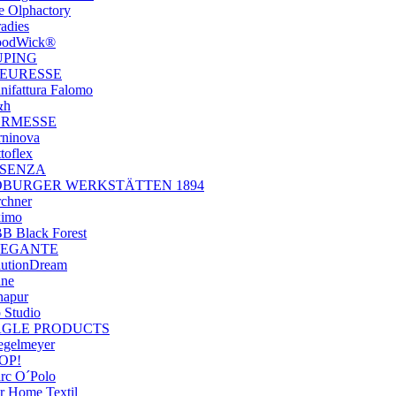
e Olphactory
adies
odWick®
UPING
EURESSE
nifattura Falomo
&h
ORMESSE
rninova
toflex
SSENZA
OBURGER WERKSTÄTTEN 1894
rchner
kimo
B Black Forest
LEGANTE
lutionDream
ane
napur
 Studio
AGLE PRODUCTS
iegelmeyer
OP!
rc O´Polo
ar Home Textil