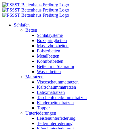
Zum
Inhalt
springen
Schlafen
Betten
Schlafsysteme
Boxspringbetten
Massivholzbetten
Polsterbetten
Metallbetten
Komfortbetten
Betten mit Stauraum
Wasserbetten
Matratzen
Viscoschaummatratzen
Kaltschaummatratzen
Latexmatratzen
Taschenfederkernmatratzen
Kinderbettmatratzen
Topper
Unterfederungen
Leistenunterfederung
Tellerunterfederung
Flügelunterfederung