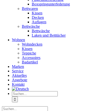
Boxspringunterfederung
Bettwaren
Kissen
Decken
Auflagen
Bettwäsche
Bettwäsche
Laken und Betttücher
Wohnen
Wohndecken
Kissen
Teppiche
Accessoires
Badartikel
Marken
Service
Aktuelles
Angebote
Kontakt
Suche
nach:
Suche