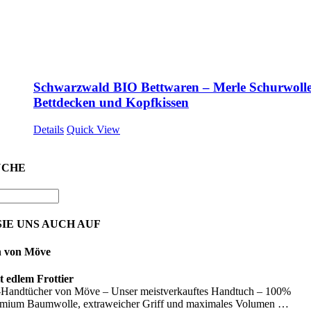
Schwarzwald BIO Bettwaren – Merle Schurwolle
Bettdecken und Kopfkissen
Details
Quick View
UCHE
IE UNS AUCH AUF
n von Möve
 edlem Frottier
Handtücher von Möve – Unser meistverkauftes Handtuch – 100%
emium Baumwolle, extraweicher Griff und maximales Volumen …