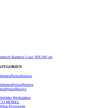
ndtuch Bamboo Luxe 50X100 cm
ATEGORIEN
bettenPreisoffensive
zbettenPreisoffensive
ttenPreisoffensive
lefelder Werkstätten
ICO MÖBEL
lfing-Dormisette