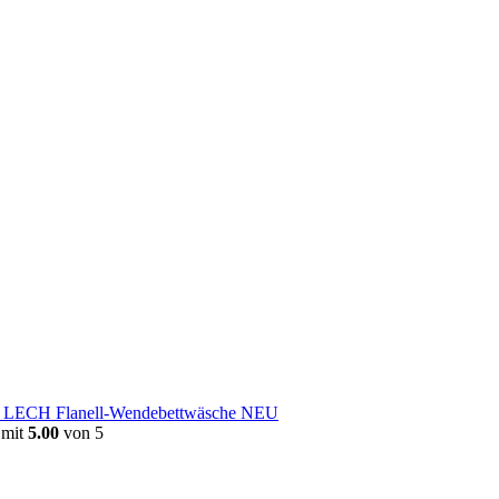
e LECH Flanell-Wendebettwäsche NEU
 mit
5.00
von 5