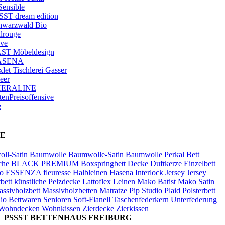
Sensible
SST dream edition
hwarzwald Bio
ilrouge
ve
ST Möbeldesign
ASENA
let Tischlerei Gasser
eer
HERALINE
tenPreisoffensive
e
E
ll-Satin
Baumwolle
Baumwolle-Satin
Baumwolle Perkal
Bett
che
BLACK PREMIUM
Boxspringbett
Decke
Duftkerze
Einzelbett
o
ESSENZA
fleuresse
Halbleinen
Hasena
Interlock Jersey
Jersey
bett
künstliche Pelzdecke
Lattoflex
Leinen
Mako Batist
Mako Satin
ssivholzbett
Massivholzbetten
Matratze
Pip Studio
Plaid
Polsterbett
io Bettwaren
Senioren
Soft-Flanell
Taschenfederkern
Unterfederung
Wohndecken
Wohnkissen
Zierdecke
Zierkissen
PSSST BETTENHAUS FREIBURG