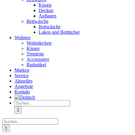
Kissen
Decken
Auflagen
Bettwäsche
Bettwäsche
Laken und Betttücher
Wohnen
Wohndecken
Kissen
Teppiche
Accessoires
Badartikel
Marken
Service
Aktuelles
Angebote
Kontakt
Suche
nach:
Suche
nach: