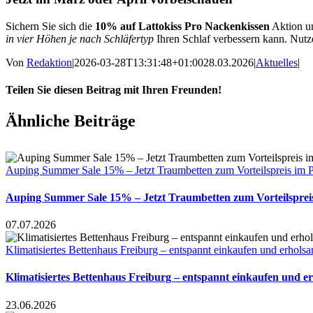
Sichern Sie sich die
10% auf Lattokiss Pro Nackenkissen
Aktion un
in vier Höhen je nach Schläfertyp
Ihren Schlaf verbessern kann. Nutze
Von
Redaktion
|
2026-03-28T13:31:48+01:00
28.03.2026
|
Aktuelles
|
Teilen Sie diesen Beitrag mit Ihren Freunden!
Facebook
X
LinkedIn
WhatsApp
Ähnliche Beiträge
Auping Summer Sale 15% – Jetzt Traumbetten zum Vorteilspreis im 
Auping Summer Sale 15% – Jetzt Traumbetten zum Vorteilsprei
07.07.2026
Klimatisiertes Bettenhaus Freiburg – entspannt einkaufen und erhols
Klimatisiertes Bettenhaus Freiburg – entspannt einkaufen und e
23.06.2026