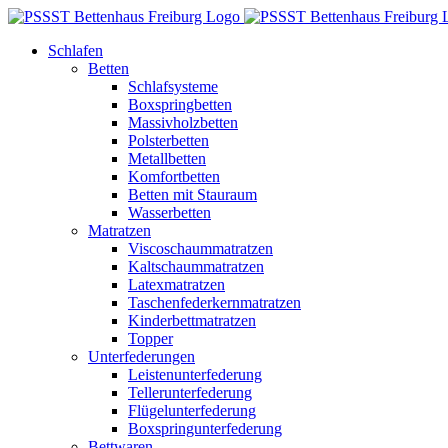
Zum
Inhalt
Schlafen
springen
Betten
Schlafsysteme
Boxspringbetten
Massivholzbetten
Polsterbetten
Metallbetten
Komfortbetten
Betten mit Stauraum
Wasserbetten
Matratzen
Viscoschaummatratzen
Kaltschaummatratzen
Latexmatratzen
Taschenfederkernmatratzen
Kinderbettmatratzen
Topper
Unterfederungen
Leistenunterfederung
Tellerunterfederung
Flügelunterfederung
Boxspringunterfederung
Bettwaren