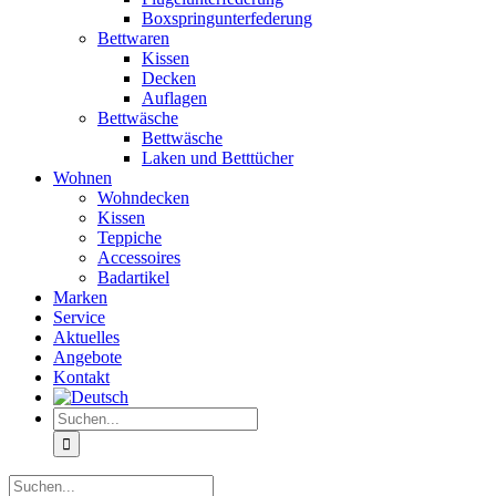
Boxspringunterfederung
Bettwaren
Kissen
Decken
Auflagen
Bettwäsche
Bettwäsche
Laken und Betttücher
Wohnen
Wohndecken
Kissen
Teppiche
Accessoires
Badartikel
Marken
Service
Aktuelles
Angebote
Kontakt
Suche
nach:
Suche