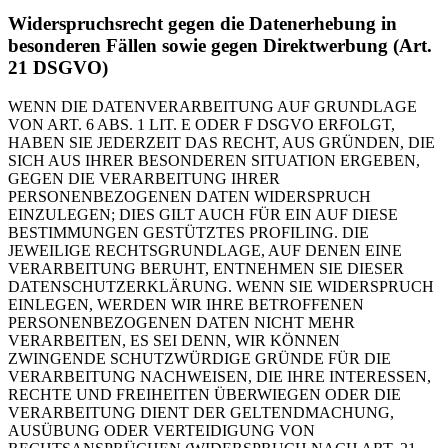
Widerspruchsrecht gegen die Datenerhebung in
besonderen Fällen sowie gegen Direktwerbung (Art.
21 DSGVO)
WENN DIE DATENVERARBEITUNG AUF GRUNDLAGE
VON ART. 6 ABS. 1 LIT. E ODER F DSGVO ERFOLGT,
HABEN SIE JEDERZEIT DAS RECHT, AUS GRÜNDEN, DIE
SICH AUS IHRER BESONDEREN SITUATION ERGEBEN,
GEGEN DIE VERARBEITUNG IHRER
PERSONENBEZOGENEN DATEN WIDERSPRUCH
EINZULEGEN; DIES GILT AUCH FÜR EIN AUF DIESE
BESTIMMUNGEN GESTÜTZTES PROFILING. DIE
JEWEILIGE RECHTSGRUNDLAGE, AUF DENEN EINE
VERARBEITUNG BERUHT, ENTNEHMEN SIE DIESER
DATENSCHUTZERKLÄRUNG. WENN SIE WIDERSPRUCH
EINLEGEN, WERDEN WIR IHRE BETROFFENEN
PERSONENBEZOGENEN DATEN NICHT MEHR
VERARBEITEN, ES SEI DENN, WIR KÖNNEN
ZWINGENDE SCHUTZWÜRDIGE GRÜNDE FÜR DIE
VERARBEITUNG NACHWEISEN, DIE IHRE INTERESSEN,
RECHTE UND FREIHEITEN ÜBERWIEGEN ODER DIE
VERARBEITUNG DIENT DER GELTENDMACHUNG,
AUSÜBUNG ODER VERTEIDIGUNG VON