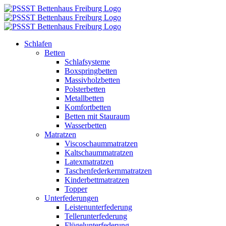
Zum
Inhalt
springen
Schlafen
Betten
Schlafsysteme
Boxspringbetten
Massivholzbetten
Polsterbetten
Metallbetten
Komfortbetten
Betten mit Stauraum
Wasserbetten
Matratzen
Viscoschaummatratzen
Kaltschaummatratzen
Latexmatratzen
Taschenfederkernmatratzen
Kinderbettmatratzen
Topper
Unterfederungen
Leistenunterfederung
Tellerunterfederung
Flügelunterfederung