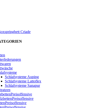
oxspringbett Criade
ATEGORIEN
tten
terfederungen
ttwaren
ttwäsche
hlafsysteme
Schlafsysteme Auping
Schlafsysteme Lattoflex
Schlafsysteme Sanapur
tratzen
bettenPreisoffensive
zbettenPreisoffensive
ttenPreisoffensive
tenPreisoffensive