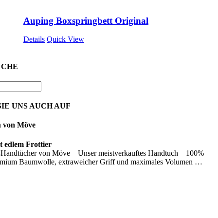
Auping Boxspringbett Original
Details
Quick View
UCHE
IE UNS AUCH AUF
n von Möve
 edlem Frottier
Handtücher von Möve – Unser meistverkauftes Handtuch – 100%
emium Baumwolle, extraweicher Griff und maximales Volumen …