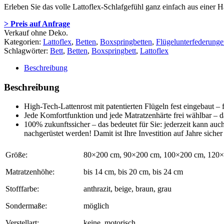
Erleben Sie das volle Lattoflex-Schlafgefühl ganz einfach aus einer
> Preis auf Anfrage
Verkauf ohne Deko.
Kategorien:
Lattoflex
,
Betten
,
Boxspringbetten
,
Flügelunterfederung
Schlagwörter:
Bett
,
Betten
,
Boxspringbett
,
Lattoflex
Beschreibung
Beschreibung
High-Tech-Lattenrost mit patentierten Flügeln fest eingebaut –
Jede Komfortfunktion und jede Matratzenhärte frei wählbar – d
100% zukunftssicher – das bedeutet für Sie: jederzeit kann au
nachgerüstet werden! Damit ist Ihre Investition auf Jahre siche
Größe:
80×200 cm, 90×200 cm, 100×200 cm, 120
Matratzenhöhe:
bis 14 cm, bis 20 cm, bis 24 cm
Stofffarbe:
anthrazit, beige, braun, grau
Sondermaße:
möglich
Verstellart:
keine, motorisch