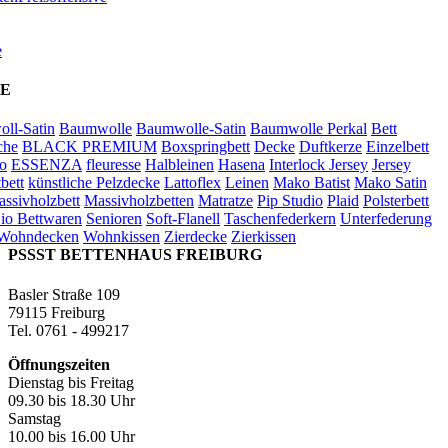
e
E
ll-Satin
Baumwolle
Baumwolle-Satin
Baumwolle Perkal
Bett
che
BLACK PREMIUM
Boxspringbett
Decke
Duftkerze
Einzelbett
o
ESSENZA
fleuresse
Halbleinen
Hasena
Interlock Jersey
Jersey
bett
künstliche Pelzdecke
Lattoflex
Leinen
Mako Batist
Mako Satin
ssivholzbett
Massivholzbetten
Matratze
Pip Studio
Plaid
Polsterbett
io Bettwaren
Senioren
Soft-Flanell
Taschenfederkern
Unterfederung
Wohndecken
Wohnkissen
Zierdecke
Zierkissen
PSSST BETTENHAUS FREIBURG
Basler Straße 109
79115 Freiburg
Tel. 0761 - 499217
Öffnungszeiten
Dienstag bis Freitag
09.30 bis 18.30 Uhr
Samstag
10.00 bis 16.00 Uhr