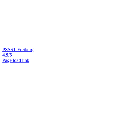
PSSST Freiburg
4.9
/5
Page load link
Nach
oben