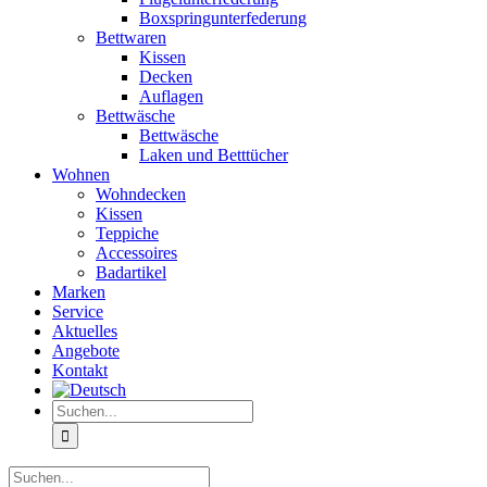
Boxspringunterfederung
Bettwaren
Kissen
Decken
Auflagen
Bettwäsche
Bettwäsche
Laken und Betttücher
Wohnen
Wohndecken
Kissen
Teppiche
Accessoires
Badartikel
Marken
Service
Aktuelles
Angebote
Kontakt
Suche
nach:
Suche