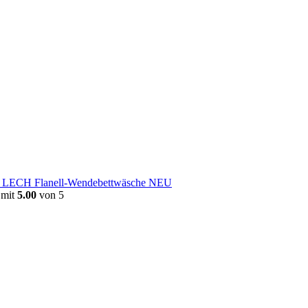
e LECH Flanell-Wendebettwäsche NEU
 mit
5.00
von 5