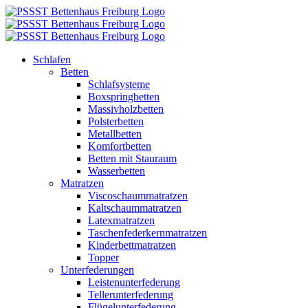
Zum
Inhalt
springen
Schlafen
Betten
Schlafsysteme
Boxspringbetten
Massivholzbetten
Polsterbetten
Metallbetten
Komfortbetten
Betten mit Stauraum
Wasserbetten
Matratzen
Viscoschaummatratzen
Kaltschaummatratzen
Latexmatratzen
Taschenfederkernmatratzen
Kinderbettmatratzen
Topper
Unterfederungen
Leistenunterfederung
Tellerunterfederung
Flügelunterfederung