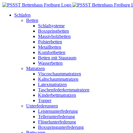
Zum
Inhalt
Schlafen
springen
Betten
Schlafsysteme
Boxspringbetten
Massivholzbetten
Polsterbetten
Metallbetten
Komfortbetten
Betten mit Stauraum
Wasserbetten
Matratzen
Viscoschaummatratzen
Kaltschaummatratzen
Latexmatratzen
Taschenfederkernmatratzen
Kinderbettmatratzen
Topper
Unterfederungen
Leistenunterfederung
Tellerunterfederung
Flügelunterfederung
Boxspringunterfederung
Bettwaren