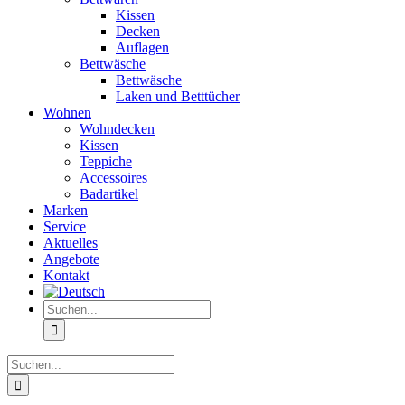
Kissen
Decken
Auflagen
Bettwäsche
Bettwäsche
Laken und Betttücher
Wohnen
Wohndecken
Kissen
Teppiche
Accessoires
Badartikel
Marken
Service
Aktuelles
Angebote
Kontakt
Suche
nach:
Suche
nach: