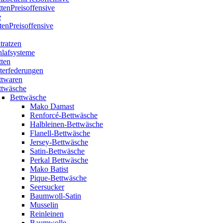
ttenPreisoffensive
e
tenPreisoffensive
tratzen
hlafsysteme
tten
terfederungen
ttwaren
ttwäsche
Bettwäsche
Mako Damast
Renforcé-Bettwäsche
Halbleinen-Bettwäsche
Flanell-Bettwäsche
Jersey-Bettwäsche
Satin-Bettwäsche
Perkal Bettwäsche
Mako Batist
Pique-Bettwäsche
Seersucker
Baumwoll-Satin
Musselin
Reinleinen
Baumwolle