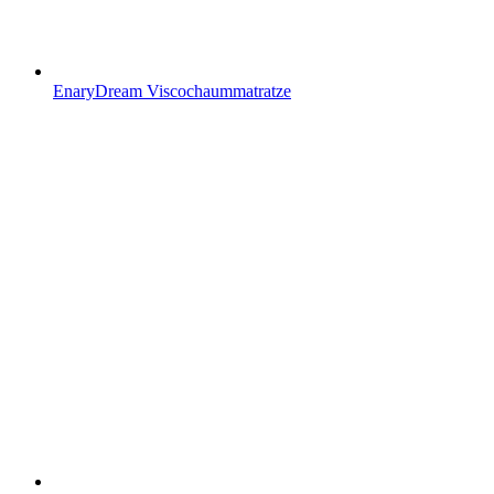
EnaryDream Viscochaummatratze