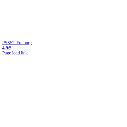
PSSST Freiburg
4.9
/5
Page load link
Nach
oben