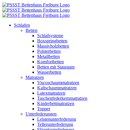
Zum
Inhalt
springen
Schlafen
Betten
Schlafsysteme
Boxspringbetten
Massivholzbetten
Polsterbetten
Metallbetten
Komfortbetten
Betten mit Stauraum
Wasserbetten
Matratzen
Viscoschaummatratzen
Kaltschaummatratzen
Latexmatratzen
Taschenfederkernmatratzen
Kinderbettmatratzen
Topper
Unterfederungen
Leistenunterfederung
Tellerunterfederung
Flügelunterfederung