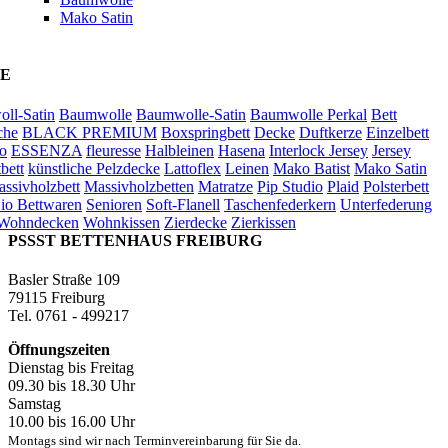
Mako Satin
E
ll-Satin
Baumwolle
Baumwolle-Satin
Baumwolle Perkal
Bett
che
BLACK PREMIUM
Boxspringbett
Decke
Duftkerze
Einzelbett
o
ESSENZA
fleuresse
Halbleinen
Hasena
Interlock Jersey
Jersey
bett
künstliche Pelzdecke
Lattoflex
Leinen
Mako Batist
Mako Satin
ssivholzbett
Massivholzbetten
Matratze
Pip Studio
Plaid
Polsterbett
io Bettwaren
Senioren
Soft-Flanell
Taschenfederkern
Unterfederung
Wohndecken
Wohnkissen
Zierdecke
Zierkissen
PSSST BETTENHAUS FREIBURG
Basler Straße 109
79115 Freiburg
Tel. 0761 - 499217
Öffnungszeiten
Dienstag bis Freitag
09.30 bis 18.30 Uhr
Samstag
10.00 bis 16.00 Uhr
Montags sind wir nach Terminvereinbarung für Sie da.