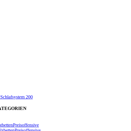
 Schlafsystem 200
ATEGORIEN
bettenPreisoffensive
zbettenPreisoffensive