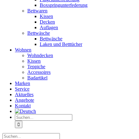
Boxspringunterfederung
Bettwaren
Kissen
Decken
Auflagen
Bettwäsche
Bettwäsche
Laken und Betttücher
Wohnen
Wohndecken
Kissen
Teppiche
Accessoires
Badartikel
Marken
Service
Aktuelles
Angebote
Kontakt
Suche
nach:
Suche