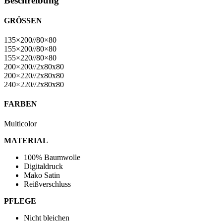
Beschreibung
GRÖSSEN
135×200//80×80
155×200//80×80
155×220//80×80
200×200//2x80x80
200×220//2x80x80
240×220//2x80x80
FARBEN
Multicolor
MATERIAL
100% Baumwolle
Digitaldruck
Mako Satin
Reißverschluss
PFLEGE
Nicht bleichen