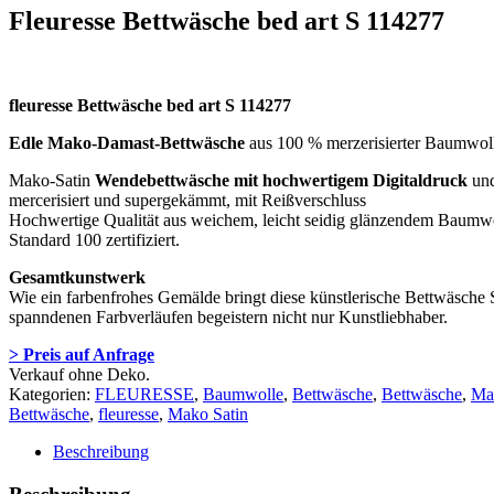
Fleuresse Bettwäsche bed art S 114277
fleuresse Bettwäsche bed art S 114277
Edle Mako-Damast-Bettwäsche
aus 100 % merzerisierter Baumwoll
Mako-Satin
Wendebettwäsche mit hochwertigem Digitaldruck
und
mercerisiert und supergekämmt, mit Reißverschluss
Hochwertige Qualität aus weichem, leicht seidig glänzendem Baumwol
Standard 100 zertifiziert.
Gesamtkunstwerk
Wie ein farbenfrohes Gemälde bringt diese künstlerische Bettwäsche
spanndenen Farbverläufen begeistern nicht nur Kunstliebhaber.
> Preis auf Anfrage
Verkauf ohne Deko.
Kategorien:
FLEURESSE
,
Baumwolle
,
Bettwäsche
,
Bettwäsche
,
Ma
Bettwäsche
,
fleuresse
,
Mako Satin
Beschreibung