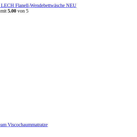
e LECH Flanell-Wendebettwäsche NEU
 mit
5.00
von 5
am Viscochaummatratze