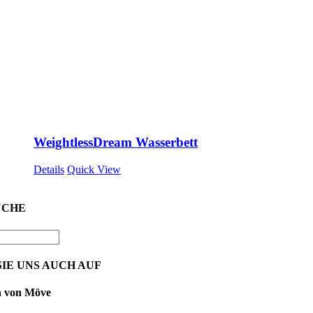
WeightlessDream Wasserbett
Details
Quick View
UCHE
IE UNS AUCH AUF
n von Möve