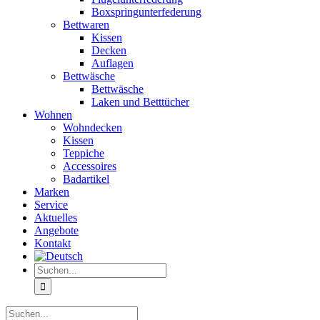
Boxspringunterfederung
Bettwaren
Kissen
Decken
Auflagen
Bettwäsche
Bettwäsche
Laken und Betttücher
Wohnen
Wohndecken
Kissen
Teppiche
Accessoires
Badartikel
Marken
Service
Aktuelles
Angebote
Kontakt
Suche
nach:
Suche