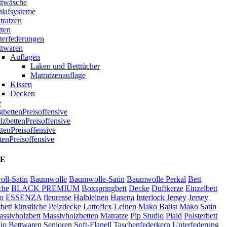
ttwäsche
hlafsysteme
tratzen
tten
terfederungen
ttwaren
Auflagen
Laken und Betttücher
Matratzenauflage
Kissen
Decken
e
bettenPreisoffensive
zbettenPreisoffensive
ttenPreisoffensive
tenPreisoffensive
E
ll-Satin
Baumwolle
Baumwolle-Satin
Baumwolle Perkal
Bett
che
BLACK PREMIUM
Boxspringbett
Decke
Duftkerze
Einzelbett
o
ESSENZA
fleuresse
Halbleinen
Hasena
Interlock Jersey
Jersey
bett
künstliche Pelzdecke
Lattoflex
Leinen
Mako Batist
Mako Satin
ssivholzbett
Massivholzbetten
Matratze
Pip Studio
Plaid
Polsterbett
io Bettwaren
Senioren
Soft-Flanell
Taschenfederkern
Unterfederung