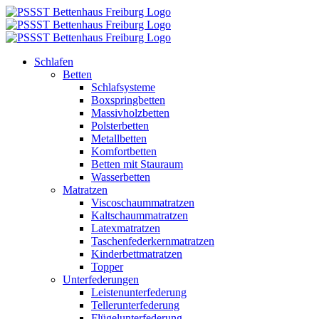
Zum
Inhalt
springen
Schlafen
Betten
Schlafsysteme
Boxspringbetten
Massivholzbetten
Polsterbetten
Metallbetten
Komfortbetten
Betten mit Stauraum
Wasserbetten
Matratzen
Viscoschaummatratzen
Kaltschaummatratzen
Latexmatratzen
Taschenfederkernmatratzen
Kinderbettmatratzen
Topper
Unterfederungen
Leistenunterfederung
Tellerunterfederung
Flügelunterfederung