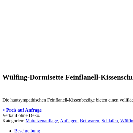
Wülfing-Dormisette Feinflanell-Kissensc
Die hautsympathischen Feinflanell-Kissenbezüge bieten einen vollfl
> Preis auf Anfrage
Verkauf ohne Deko.
Kategorien:
Matratzenauflage
,
Auflagen
,
Bettwaren
,
Schlafen
,
Wülfin
Beschreibung