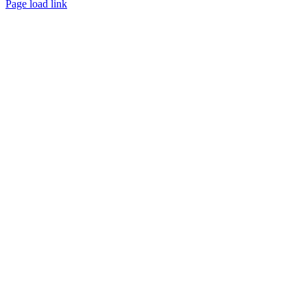
Page load link
Nach
oben