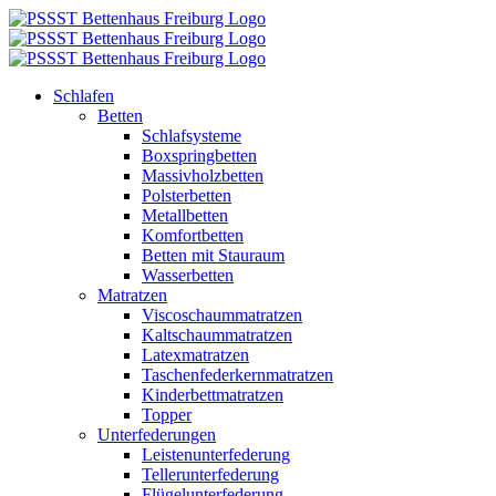
Zum
Inhalt
springen
Schlafen
Betten
Schlafsysteme
Boxspringbetten
Massivholzbetten
Polsterbetten
Metallbetten
Komfortbetten
Betten mit Stauraum
Wasserbetten
Matratzen
Viscoschaummatratzen
Kaltschaummatratzen
Latexmatratzen
Taschenfederkernmatratzen
Kinderbettmatratzen
Topper
Unterfederungen
Leistenunterfederung
Tellerunterfederung
Flügelunterfederung