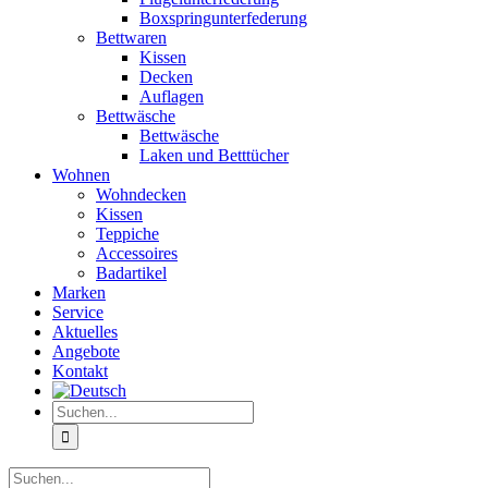
Boxspringunterfederung
Bettwaren
Kissen
Decken
Auflagen
Bettwäsche
Bettwäsche
Laken und Betttücher
Wohnen
Wohndecken
Kissen
Teppiche
Accessoires
Badartikel
Marken
Service
Aktuelles
Angebote
Kontakt
Suche
nach:
Suche