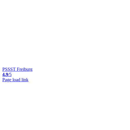
PSSST Freiburg
4.9
/5
Page load link
Nach
oben