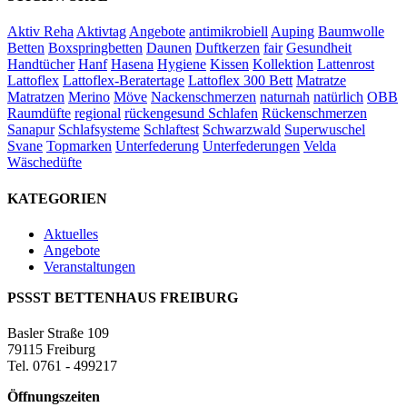
Aktiv Reha
Aktivtag
Angebote
antimikrobiell
Auping
Baumwolle
Betten
Boxspringbetten
Daunen
Duftkerzen
fair
Gesundheit
Handtücher
Hanf
Hasena
Hygiene
Kissen
Kollektion
Lattenrost
Lattoflex
Lattoflex-Beratertage
Lattoflex 300 Bett
Matratze
Matratzen
Merino
Möve
Nackenschmerzen
naturnah
natürlich
OBB
Raumdüfte
regional
rückengesund Schlafen
Rückenschmerzen
Sanapur
Schlafsysteme
Schlaftest
Schwarzwald
Superwuschel
Svane
Topmarken
Unterfederung
Unterfederungen
Velda
Wäschedüfte
KATEGORIEN
Aktuelles
Angebote
Veranstaltungen
PSSST BETTENHAUS FREIBURG
Basler Straße 109
79115 Freiburg
Tel. 0761 - 499217
Öffnungszeiten