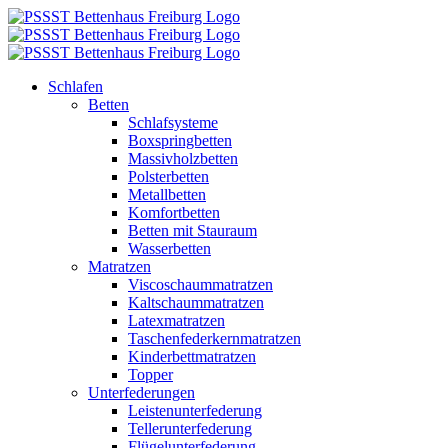
Zum
Inhalt
springen
Schlafen
Betten
Schlafsysteme
Boxspringbetten
Massivholzbetten
Polsterbetten
Metallbetten
Komfortbetten
Betten mit Stauraum
Wasserbetten
Matratzen
Viscoschaummatratzen
Kaltschaummatratzen
Latexmatratzen
Taschenfederkernmatratzen
Kinderbettmatratzen
Topper
Unterfederungen
Leistenunterfederung
Tellerunterfederung
Flügelunterfederung