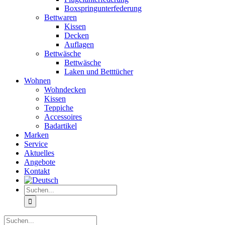
Boxspringunterfederung
Bettwaren
Kissen
Decken
Auflagen
Bettwäsche
Bettwäsche
Laken und Betttücher
Wohnen
Wohndecken
Kissen
Teppiche
Accessoires
Badartikel
Marken
Service
Aktuelles
Angebote
Kontakt
Suche
nach:
Suche