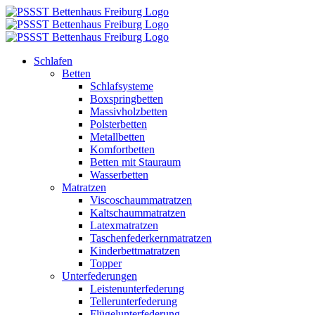
Zum
Inhalt
springen
Schlafen
Betten
Schlafsysteme
Boxspringbetten
Massivholzbetten
Polsterbetten
Metallbetten
Komfortbetten
Betten mit Stauraum
Wasserbetten
Matratzen
Viscoschaummatratzen
Kaltschaummatratzen
Latexmatratzen
Taschenfederkernmatratzen
Kinderbettmatratzen
Topper
Unterfederungen
Leistenunterfederung
Tellerunterfederung
Flügelunterfederung