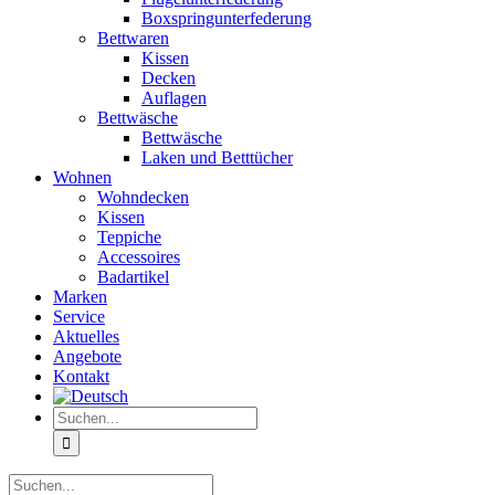
Boxspringunterfederung
Bettwaren
Kissen
Decken
Auflagen
Bettwäsche
Bettwäsche
Laken und Betttücher
Wohnen
Wohndecken
Kissen
Teppiche
Accessoires
Badartikel
Marken
Service
Aktuelles
Angebote
Kontakt
Suche
nach:
Suche