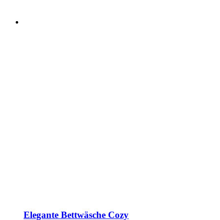
Elegante Bettwäsche Cozy