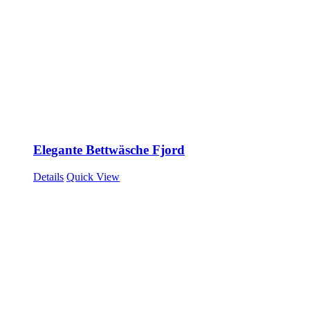
Elegante Bettwäsche Fjord
Details
Quick View