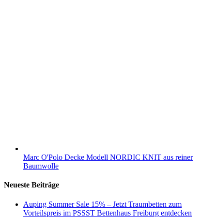
Marc O'Polo Decke Modell NORDIC KNIT aus reiner
Baumwolle
Neueste Beiträge
Auping Summer Sale 15% – Jetzt Traumbetten zum
Vorteilspreis im PSSST Bettenhaus Freiburg entdecken