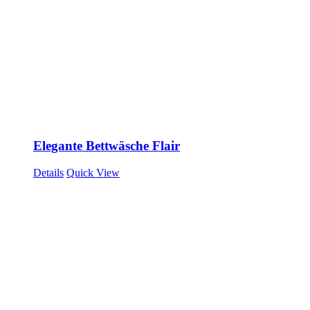
Elegante Bettwäsche Flair
Details
Quick View