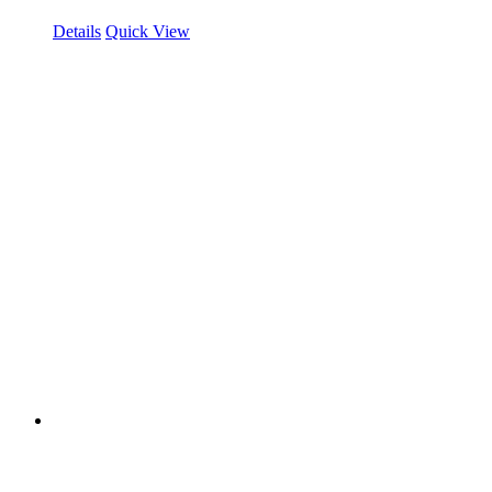
Details
Quick View