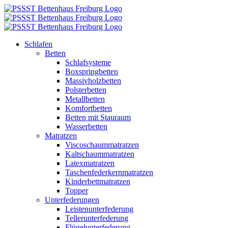
Zum
Inhalt
springen
Schlafen
Betten
Schlafsysteme
Boxspringbetten
Massivholzbetten
Polsterbetten
Metallbetten
Komfortbetten
Betten mit Stauraum
Wasserbetten
Matratzen
Viscoschaummatratzen
Kaltschaummatratzen
Latexmatratzen
Taschenfederkernmatratzen
Kinderbettmatratzen
Topper
Unterfederungen
Leistenunterfederung
Tellerunterfederung
Flügelunterfederung