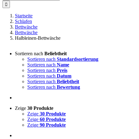
nach:
Startseite
Schlafen
Bettwäsche
Bettwäsche
Halbleinen-Bettwäsche
Sortieren nach
Beliebtheit
Sortieren nach
Standardsortierung
Sortieren nach
Name
Sortieren nach
Preis
Sortieren nach
Datum
Sortieren nach
Beliebtheit
Sortieren nach
Bewertung
Zeige
30 Produkte
Zeige
30 Produkte
Zeige
60 Produkte
Zeige
90 Produkte