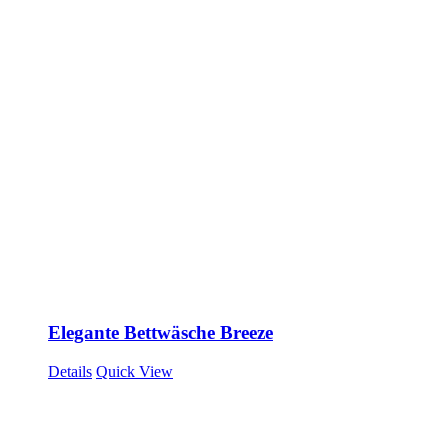
Elegante Bettwäsche Breeze
Details
Quick View