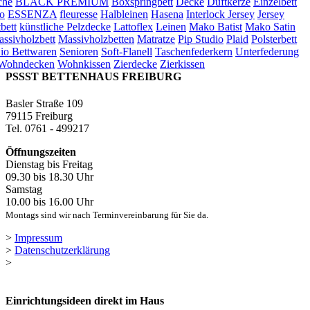
che
BLACK PREMIUM
Boxspringbett
Decke
Duftkerze
Einzelbett
o
ESSENZA
fleuresse
Halbleinen
Hasena
Interlock Jersey
Jersey
bett
künstliche Pelzdecke
Lattoflex
Leinen
Mako Batist
Mako Satin
ssivholzbett
Massivholzbetten
Matratze
Pip Studio
Plaid
Polsterbett
io Bettwaren
Senioren
Soft-Flanell
Taschenfederkern
Unterfederung
Wohndecken
Wohnkissen
Zierdecke
Zierkissen
PSSST BETTENHAUS FREIBURG
Basler Straße 109
79115 Freiburg
Tel. 0761 - 499217
Öffnungszeiten
Dienstag bis Freitag
09.30 bis 18.30 Uhr
Samstag
10.00 bis 16.00 Uhr
Montags sind wir nach Terminvereinbarung für Sie da.
>
Impressum
>
Datenschutzerklärung
>
Einrichtungsideen direkt im Haus