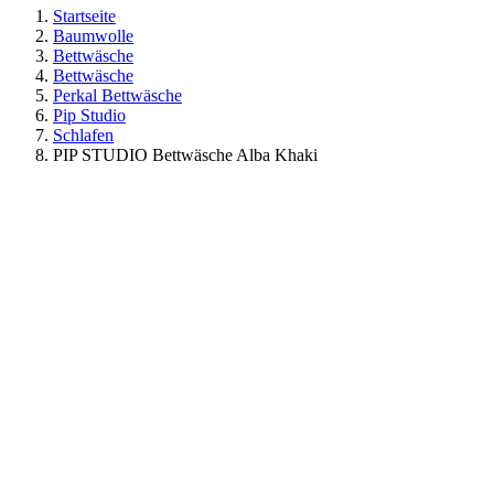
Startseite
Baumwolle
Bettwäsche
Bettwäsche
Perkal Bettwäsche
Pip Studio
Schlafen
PIP STUDIO Bettwäsche Alba Khaki