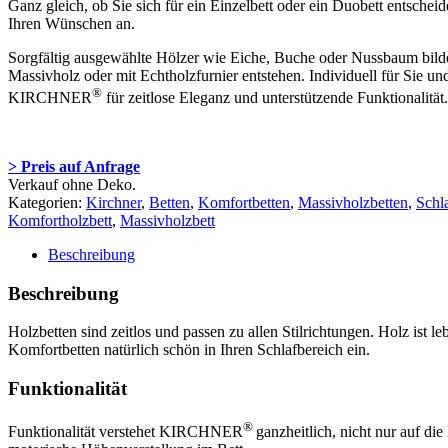
Ganz gleich, ob Sie sich für ein Einzelbett oder ein Duobett entsch
Ihren Wünschen an.
Sorgfältig ausgewählte Hölzer wie Eiche, Buche oder Nussbaum bilden
Massivholz oder mit Echtholzfurnier entstehen. Individuell für Sie u
®
KIRCHNER
für zeitlose Eleganz und unterstützende Funktionalität.
> Preis auf Anfrage
Verkauf ohne Deko.
Kategorien:
Kirchner
,
Betten
,
Komfortbetten
,
Massivholzbetten
,
Schl
Komfortholzbett
,
Massivholzbett
Beschreibung
Beschreibung
Holzbetten sind zeitlos und passen zu allen Stilrichtungen. Holz ist l
Komfortbetten natürlich schön in Ihren Schlafbereich ein.
Funktio­nalität
®
Funktionalität verstehet KIRCHNER
ganzheitlich, nicht nur auf 