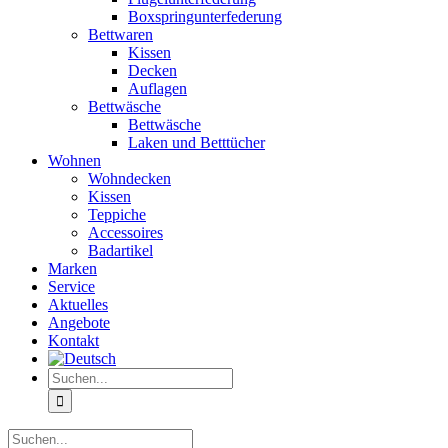
Boxspringunterfederung
Bettwaren
Kissen
Decken
Auflagen
Bettwäsche
Bettwäsche
Laken und Betttücher
Wohnen
Wohndecken
Kissen
Teppiche
Accessoires
Badartikel
Marken
Service
Aktuelles
Angebote
Kontakt
Suche
nach:
Suche