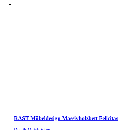
RAST Möbeldesign Massivholzbett Felicitas
Details
Quick View