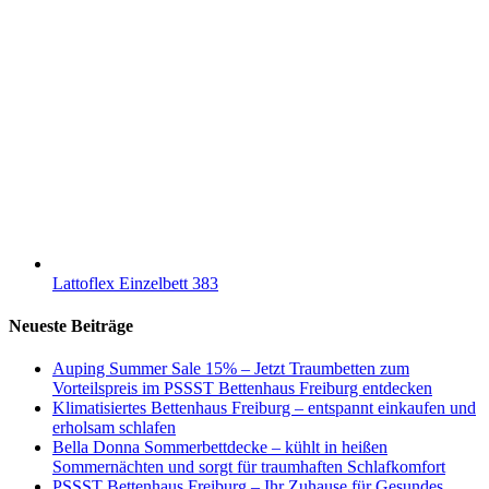
Lattoflex Einzelbett 383
Neueste Beiträge
Auping Summer Sale 15% – Jetzt Traumbetten zum
Vorteilspreis im PSSST Bettenhaus Freiburg entdecken
Klimatisiertes Bettenhaus Freiburg – entspannt einkaufen und
erholsam schlafen
Bella Donna Sommerbettdecke – kühlt in heißen
Sommernächten und sorgt für traumhaften Schlafkomfort
PSSST Bettenhaus Freiburg – Ihr Zuhause für Gesundes