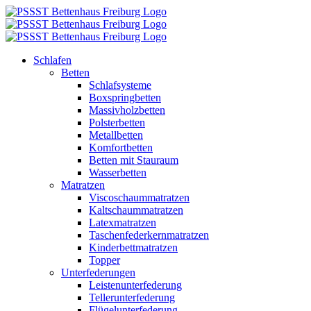
Zum
Inhalt
springen
Schlafen
Betten
Schlafsysteme
Boxspringbetten
Massivholzbetten
Polsterbetten
Metallbetten
Komfortbetten
Betten mit Stauraum
Wasserbetten
Matratzen
Viscoschaummatratzen
Kaltschaummatratzen
Latexmatratzen
Taschenfederkernmatratzen
Kinderbettmatratzen
Topper
Unterfederungen
Leistenunterfederung
Tellerunterfederung
Flügelunterfederung