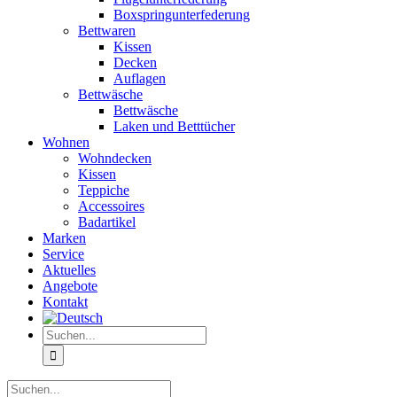
Boxspringunterfederung
Bettwaren
Kissen
Decken
Auflagen
Bettwäsche
Bettwäsche
Laken und Betttücher
Wohnen
Wohndecken
Kissen
Teppiche
Accessoires
Badartikel
Marken
Service
Aktuelles
Angebote
Kontakt
Suche
nach:
Suche