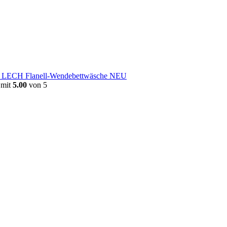
e LECH Flanell-Wendebettwäsche NEU
 mit
5.00
von 5