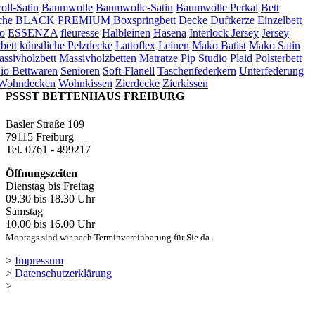
ll-Satin
Baumwolle
Baumwolle-Satin
Baumwolle Perkal
Bett
che
BLACK PREMIUM
Boxspringbett
Decke
Duftkerze
Einzelbett
o
ESSENZA
fleuresse
Halbleinen
Hasena
Interlock Jersey
Jersey
bett
künstliche Pelzdecke
Lattoflex
Leinen
Mako Batist
Mako Satin
ssivholzbett
Massivholzbetten
Matratze
Pip Studio
Plaid
Polsterbett
io Bettwaren
Senioren
Soft-Flanell
Taschenfederkern
Unterfederung
Wohndecken
Wohnkissen
Zierdecke
Zierkissen
PSSST BETTENHAUS FREIBURG
Basler Straße 109
79115 Freiburg
Tel. 0761 - 499217
Öffnungszeiten
Dienstag bis Freitag
09.30 bis 18.30 Uhr
Samstag
10.00 bis 16.00 Uhr
Montags sind wir nach Terminvereinbarung für Sie da.
>
Impressum
>
Datenschutzerklärung
>