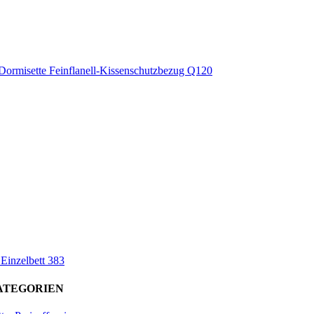
Dormisette Feinflanell-Kissenschutzbezug Q120
 Einzelbett 383
ATEGORIEN