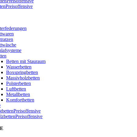
ttenPreisoffensive
tenPreisoffensive
terfederungen
ttwaren
tratzen
ttwäsche
hlafsysteme
tten
Betten mit Stauraum
Wasserbetten
Boxspringbetten
Massivholzbetten
Polsterbetten
Luftbetten
Metallbetten
Komfortbetten
e
bettenPreisoffensive
zbettenPreisoffensive
E