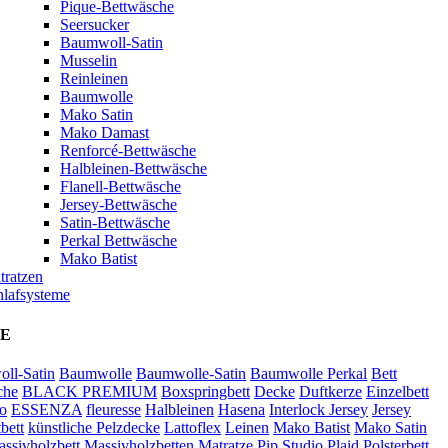
Pique-Bettwäsche
Seersucker
Baumwoll-Satin
Musselin
Reinleinen
Baumwolle
Mako Satin
Mako Damast
Renforcé-Bettwäsche
Halbleinen-Bettwäsche
Flanell-Bettwäsche
Jersey-Bettwäsche
Satin-Bettwäsche
Perkal Bettwäsche
Mako Batist
tratzen
hlafsysteme
E
ll-Satin
Baumwolle
Baumwolle-Satin
Baumwolle Perkal
Bett
che
BLACK PREMIUM
Boxspringbett
Decke
Duftkerze
Einzelbett
o
ESSENZA
fleuresse
Halbleinen
Hasena
Interlock Jersey
Jersey
bett
künstliche Pelzdecke
Lattoflex
Leinen
Mako Batist
Mako Satin
ssivholzbett
Massivholzbetten
Matratze
Pip Studio
Plaid
Polsterbett