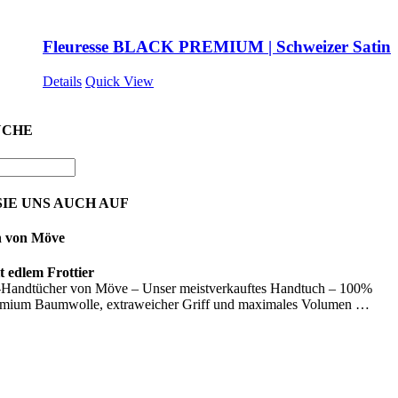
Fleuresse BLACK PREMIUM | Schweizer Satin
Details
Quick View
UCHE
IE UNS AUCH AUF
n von Möve
 edlem Frottier
Handtücher von Möve – Unser meistverkauftes Handtuch – 100%
emium Baumwolle, extraweicher Griff und maximales Volumen …