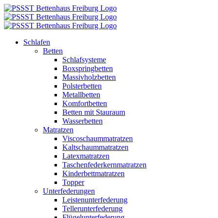
Zum
Inhalt
springen
Schlafen
Betten
Schlafsysteme
Boxspringbetten
Massivholzbetten
Polsterbetten
Metallbetten
Komfortbetten
Betten mit Stauraum
Wasserbetten
Matratzen
Viscoschaummatratzen
Kaltschaummatratzen
Latexmatratzen
Taschenfederkernmatratzen
Kinderbettmatratzen
Topper
Unterfederungen
Leistenunterfederung
Tellerunterfederung
Flügelunterfederung