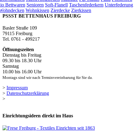
io Bettwaren
Senioren
Soft-Flanell
Taschenfederkern
Unterfederung
Wohndecken
Wohnkissen
Zierdecke
Zierkissen
PSSST BETTENHAUS FREIBURG
Basler Straße 109
79115 Freiburg
Tel. 0761 - 499217
Öffnungszeiten
Dienstag bis Freitag
09.30 bis 18.30 Uhr
Samstag
10.00 bis 16.00 Uhr
Montags sind wir nach Terminvereinbarung für Sie da.
>
Impressum
>
Datenschutzerklärung
>
Einrichtungsideen direkt im Haus