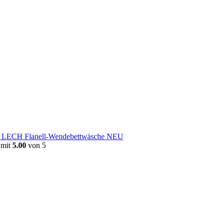
e LECH Flanell-Wendebettwäsche NEU
 mit
5.00
von 5