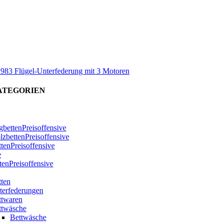
 983 Flügel-Unterfederung mit 3 Motoren
ATEGORIEN
bettenPreisoffensive
zbettenPreisoffensive
ttenPreisoffensive
e
tenPreisoffensive
tten
terfederungen
ttwaren
ttwäsche
Bettwäsche