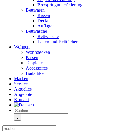
Boxspringunterfederung
Bettwaren
Kissen
Decken
Auflagen
Bettwäsche
Bettwäsche
Laken und Betttücher
Wohnen
Wohndecken
Kissen
Teppiche
Accessoires
Badartikel
Marken
Service
Aktuelles
Angebote
Kontakt
Suche
nach:
Suche