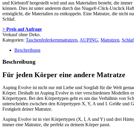
und Klebstoff hergestellt wird und aus Materialien besteht, die imme
können. Dies ist unter anderem durch das Niaga®-Click-Unclick Haftm
ermöglicht, die Materialien zu entkoppeln. Eine Matratze, die nicht nu
Schlaf.
> Preis auf Anfrage
Verkauf ohne Deko.
Kategorien:
Taschenfederkernmatratzen
,
AUPING
,
Matratzen
,
Schla
Beschreibung
Beschreibung
Für jeden Körper eine andere Matratze
Auping Evolve ist nicht nur mit Liebe und Sorgfalt für die Welt gema
Körper. Deshalb ist Auping Evolve in vier verschiedenen Modellen erh
Körpertypen. Bei den Körpertypen geht es um das Verhältnis von Schu
unterscheiden zwischen den Körpertypen X, Y, A und I. Größe und Gew
Festigkeit deiner Matratze.
Auping Evolve ist in vier Körpertypen (X, I, A und Y) und drei Härteg
immer eine Matratze, die perfekt zu deinem Körper passt.