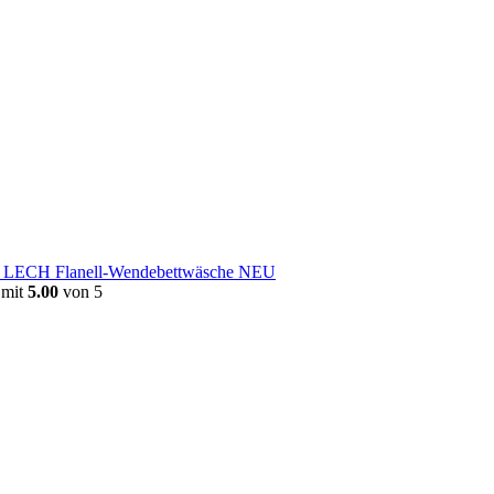
e LECH Flanell-Wendebettwäsche NEU
 mit
5.00
von 5