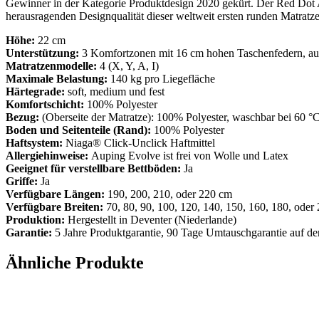
Gewinner in der Kategorie Produktdesign 2020 gekürt. Der Red Do
herausragenden Designqualität dieser weltweit ersten runden Matratze
Höhe:
22 cm
Unterstützung:
3 Komfortzonen mit 16 cm hohen Taschenfedern, au
Matratzenmodelle:
4 (X, Y, A, I)
Maximale Belastung:
140 kg pro Liegefläche
Härtegrade:
soft, medium und fest
Komfortschicht:
100% Polyester
Bezug:
(Oberseite der Matratze): 100% Polyester, waschbar bei 60 °
Boden und Seitenteile (Rand):
100% Polyester
Haftsystem:
Niaga® Click-Unclick Haftmittel
Allergiehinweise:
Auping Evolve ist frei von Wolle und Latex
Geeignet für verstellbare Bettböden:
Ja
Griffe:
Ja
Verfügbare Längen:
190, 200, 210, oder 220 cm
Verfügbare Breiten:
70, 80, 90, 100, 120, 140, 150, 160, 180, oder
Produktion:
Hergestellt in Deventer (Niederlande)
Garantie:
5 Jahre Produktgarantie, 90 Tage Umtauschgarantie auf d
Ähnliche Produkte