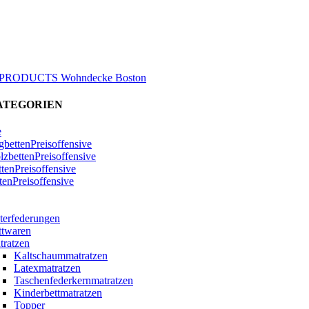
PRODUCTS Wohndecke Boston
ATEGORIEN
e
bettenPreisoffensive
zbettenPreisoffensive
ttenPreisoffensive
tenPreisoffensive
terfederungen
ttwaren
tratzen
Kaltschaummatratzen
Latexmatratzen
Taschenfederkernmatratzen
Kinderbettmatratzen
Topper