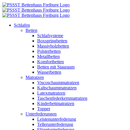
Zum
Inhalt
springen
Schlafen
Betten
Schlafsysteme
Boxspringbetten
Massivholzbetten
Polsterbetten
Metallbetten
Komfortbetten
Betten mit Stauraum
Wasserbetten
Matratzen
Viscoschaummatratzen
Kaltschaummatratzen
Latexmatratzen
Taschenfederkernmatratzen
Kinderbettmatratzen
Topper
Unterfederungen
Leistenunterfederung
Tellerunterfederung
Flügelunterfederung