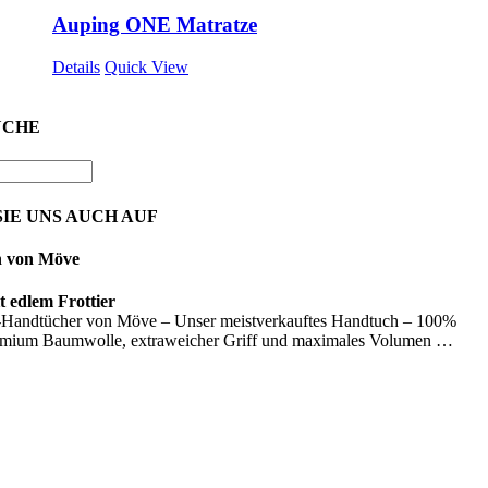
Auping ONE Matratze
Details
Quick View
UCHE
IE UNS AUCH AUF
n von Möve
 edlem Frottier
Handtücher von Möve – Unser meistverkauftes Handtuch – 100%
emium Baumwolle, extraweicher Griff und maximales Volumen …