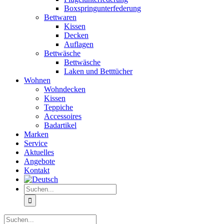
Boxspringunterfederung
Bettwaren
Kissen
Decken
Auflagen
Bettwäsche
Bettwäsche
Laken und Betttücher
Wohnen
Wohndecken
Kissen
Teppiche
Accessoires
Badartikel
Marken
Service
Aktuelles
Angebote
Kontakt
Suche
nach:
Suche