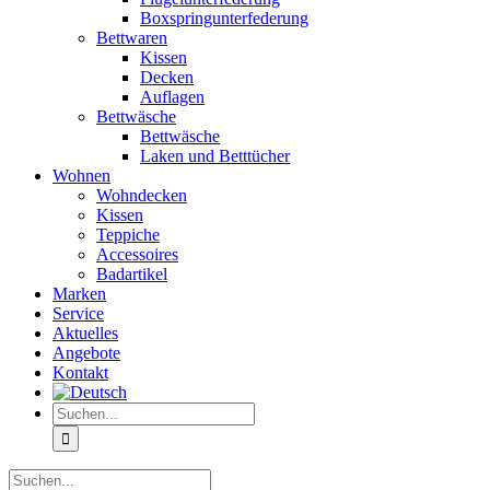
Boxspringunterfederung
Bettwaren
Kissen
Decken
Auflagen
Bettwäsche
Bettwäsche
Laken und Betttücher
Wohnen
Wohndecken
Kissen
Teppiche
Accessoires
Badartikel
Marken
Service
Aktuelles
Angebote
Kontakt
Suche
nach:
Suche