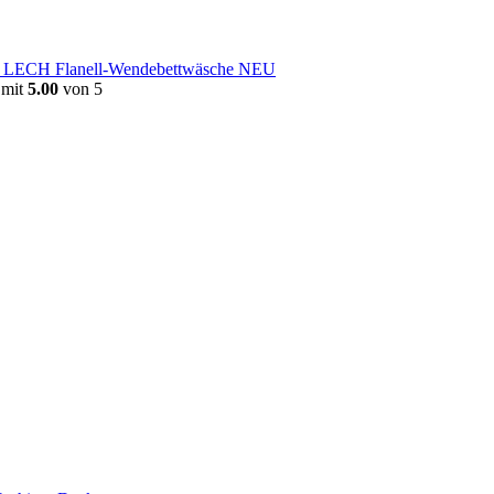
e LECH Flanell-Wendebettwäsche NEU
 mit
5.00
von 5