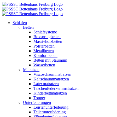
Zum
Inhalt
springen
Schlafen
Betten
Schlafsysteme
Boxspringbetten
Massivholzbetten
Polsterbetten
Metallbetten
Komfortbetten
Betten mit Stauraum
Wasserbetten
Matratzen
Viscoschaummatratzen
Kaltschaummatratzen
Latexmatratzen
Taschenfederkernmatratzen
Kinderbettmatratzen
Topper
Unterfederungen
Leistenunterfederung
Tellerunterfederung
Flügelunterfederung