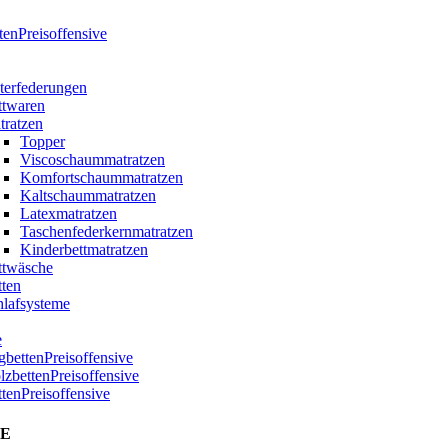
tenPreisoffensive
terfederungen
ttwaren
tratzen
Topper
Viscoschaummatratzen
Komfortschaummatratzen
Kaltschaummatratzen
Latexmatratzen
Taschenfederkernmatratzen
Kinderbettmatratzen
ttwäsche
tten
hlafsysteme
e
bettenPreisoffensive
zbettenPreisoffensive
ttenPreisoffensive
E