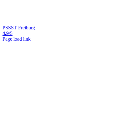
PSSST Freiburg
4.9
/5
Page load link
Nach
oben