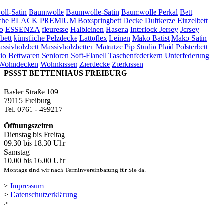
ll-Satin
Baumwolle
Baumwolle-Satin
Baumwolle Perkal
Bett
che
BLACK PREMIUM
Boxspringbett
Decke
Duftkerze
Einzelbett
o
ESSENZA
fleuresse
Halbleinen
Hasena
Interlock Jersey
Jersey
bett
künstliche Pelzdecke
Lattoflex
Leinen
Mako Batist
Mako Satin
ssivholzbett
Massivholzbetten
Matratze
Pip Studio
Plaid
Polsterbett
io Bettwaren
Senioren
Soft-Flanell
Taschenfederkern
Unterfederung
Wohndecken
Wohnkissen
Zierdecke
Zierkissen
PSSST BETTENHAUS FREIBURG
Basler Straße 109
79115 Freiburg
Tel. 0761 - 499217
Öffnungszeiten
Dienstag bis Freitag
09.30 bis 18.30 Uhr
Samstag
10.00 bis 16.00 Uhr
Montags sind wir nach Terminvereinbarung für Sie da.
>
Impressum
>
Datenschutzerklärung
>