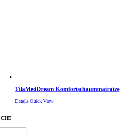
TilaMedDream Komfortschaummatratze
Details
Quick View
UCHE