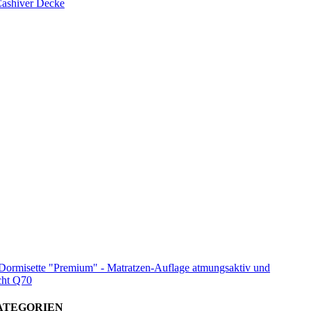
ashiver Decke
Dormisette "Premium" - Matratzen-Auflage atmungsaktiv und
cht Q70
ATEGORIEN