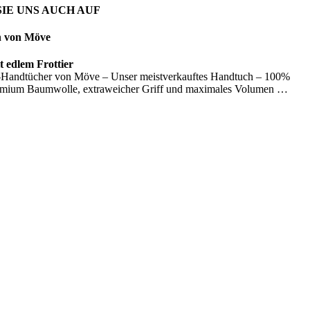
IE UNS AUCH AUF
n von Möve
 edlem Frottier
Handtücher von Möve – Unser meistverkauftes Handtuch – 100%
emium Baumwolle, extraweicher Griff und maximales Volumen …