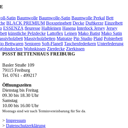
E
ll-Satin
Baumwolle
Baumwolle-Satin
Baumwolle Perkal
Bett
che
BLACK PREMIUM
Boxspringbett
Decke
Duftkerze
Einzelbett
o
ESSENZA
fleuresse
Halbleinen
Hasena
Interlock Jersey
Jersey
bett
künstliche Pelzdecke
Lattoflex
Leinen
Mako Batist
Mako Satin
ssivholzbett
Massivholzbetten
Matratze
Pip Studio
Plaid
Polsterbett
io Bettwaren
Senioren
Soft-Flanell
Taschenfederkern
Unterfederung
Wohndecken
Wohnkissen
Zierdecke
Zierkissen
PSSST BETTENHAUS FREIBURG
Basler Straße 109
79115 Freiburg
Tel. 0761 - 499217
Öffnungszeiten
Dienstag bis Freitag
09.30 bis 18.30 Uhr
Samstag
10.00 bis 16.00 Uhr
Montags sind wir nach Terminvereinbarung für Sie da.
>
Impressum
>
Datenschutzerklärung