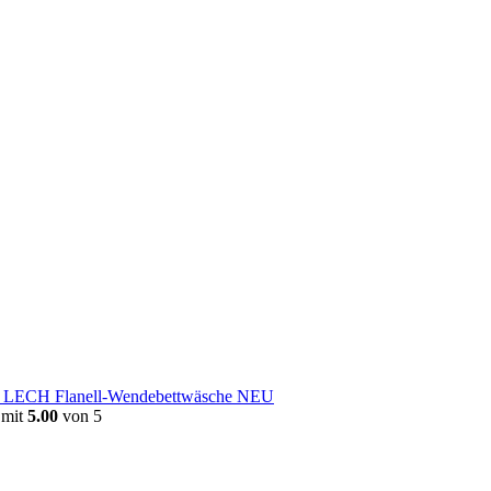
e LECH Flanell-Wendebettwäsche NEU
 mit
5.00
von 5