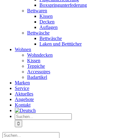
Boxspringunterfederung
Bettwaren
Kissen
Decken
Auflagen
Bettwäsche
Bettwäsche
Laken und Betttücher
Wohnen
Wohndecken
Kissen
Teppiche
Accessoires
Badartikel
Marken
Service
Aktuelles
Angebote
Kontakt
Suche
nach:
Suche