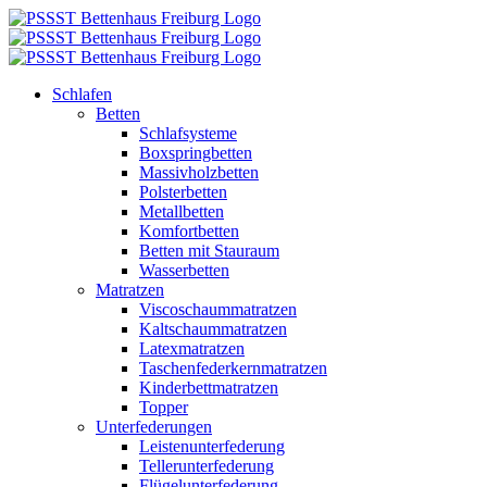
Zum
Inhalt
springen
Schlafen
Betten
Schlafsysteme
Boxspringbetten
Massivholzbetten
Polsterbetten
Metallbetten
Komfortbetten
Betten mit Stauraum
Wasserbetten
Matratzen
Viscoschaummatratzen
Kaltschaummatratzen
Latexmatratzen
Taschenfederkernmatratzen
Kinderbettmatratzen
Topper
Unterfederungen
Leistenunterfederung
Tellerunterfederung
Flügelunterfederung