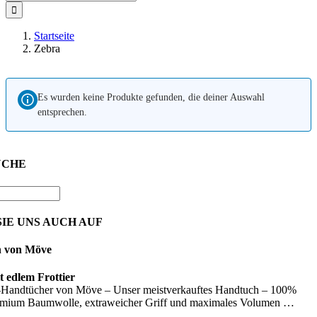
nach:
Startseite
Zebra
Es wurden keine Produkte gefunden, die deiner Auswahl
entsprechen.
UCHE
IE UNS AUCH AUF
n von Möve
 edlem Frottier
Handtücher von Möve – Unser meistverkauftes Handtuch – 100%
emium Baumwolle, extraweicher Griff und maximales Volumen …