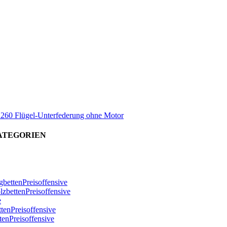
x 260 Flügel-Unterfederung ohne Motor
ATEGORIEN
bettenPreisoffensive
zbettenPreisoffensive
e
ttenPreisoffensive
tenPreisoffensive