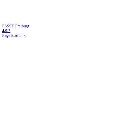
PSSST Freiburg
4.9
/5
Page load link
Nach
oben