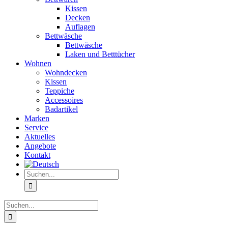
Kissen
Decken
Auflagen
Bettwäsche
Bettwäsche
Laken und Betttücher
Wohnen
Wohndecken
Kissen
Teppiche
Accessoires
Badartikel
Marken
Service
Aktuelles
Angebote
Kontakt
Suche
nach:
Suche
nach: