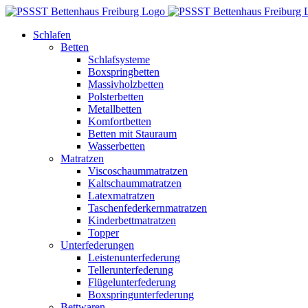
Zum
Inhalt
Schlafen
springen
Betten
Schlafsysteme
Boxspringbetten
Massivholzbetten
Polsterbetten
Metallbetten
Komfortbetten
Betten mit Stauraum
Wasserbetten
Matratzen
Viscoschaummatratzen
Kaltschaummatratzen
Latexmatratzen
Taschenfederkernmatratzen
Kinderbettmatratzen
Topper
Unterfederungen
Leistenunterfederung
Tellerunterfederung
Flügelunterfederung
Boxspringunterfederung
Bettwaren