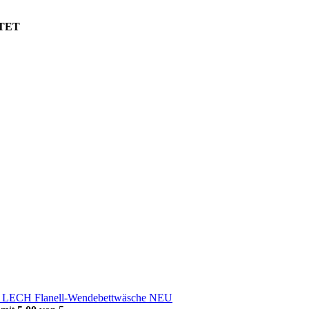
TET
e LECH Flanell-Wendebettwäsche NEU