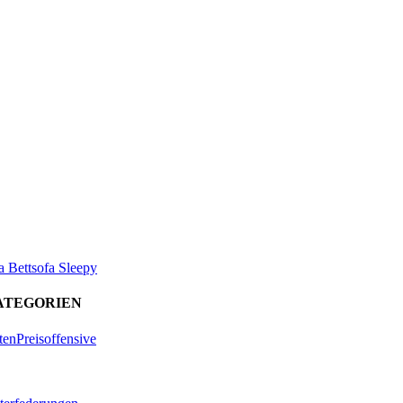
a Bettsofa Sleepy
ATEGORIEN
tenPreisoffensive