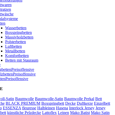
terfederungen
ttwaren
tratzen
ttwäsche
hlafsysteme
tten
Wasserbetten
Boxspringbetten
Massivholzbetten
Polsterbetten
Luftbetten
Metallbetten
Komfortbetten
Betten mit Stauraum
e
bettenPreisoffensive
zbettenPreisoffensive
ttenPreisoffensive
E
ll-Satin
Baumwolle
Baumwolle-Satin
Baumwolle Perkal
Bett
che
BLACK PREMIUM
Boxspringbett
Decke
Duftkerze
Einzelbett
o
ESSENZA
fleuresse
Halbleinen
Hasena
Interlock Jersey
Jersey
bett
künstliche Pelzdecke
Lattoflex
Leinen
Mako Batist
Mako Satin