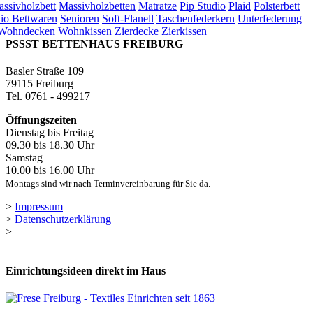
ssivholzbett
Massivholzbetten
Matratze
Pip Studio
Plaid
Polsterbett
io Bettwaren
Senioren
Soft-Flanell
Taschenfederkern
Unterfederung
Wohndecken
Wohnkissen
Zierdecke
Zierkissen
PSSST BETTENHAUS FREIBURG
Basler Straße 109
79115 Freiburg
Tel. 0761 - 499217
Öffnungszeiten
Dienstag bis Freitag
09.30 bis 18.30 Uhr
Samstag
10.00 bis 16.00 Uhr
Montags sind wir nach Terminvereinbarung für Sie da.
>
Impressum
>
Datenschutzerklärung
>
Einrichtungsideen direkt im Haus