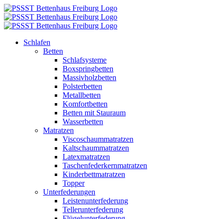
Zum
Inhalt
springen
Schlafen
Betten
Schlafsysteme
Boxspringbetten
Massivholzbetten
Polsterbetten
Metallbetten
Komfortbetten
Betten mit Stauraum
Wasserbetten
Matratzen
Viscoschaummatratzen
Kaltschaummatratzen
Latexmatratzen
Taschenfederkernmatratzen
Kinderbettmatratzen
Topper
Unterfederungen
Leistenunterfederung
Tellerunterfederung
Flügelunterfederung