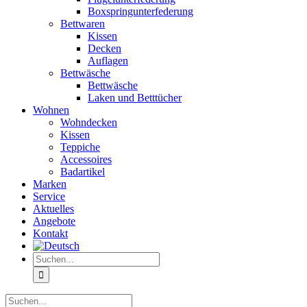
Boxspringunterfederung
Bettwaren
Kissen
Decken
Auflagen
Bettwäsche
Bettwäsche
Laken und Betttücher
Wohnen
Wohndecken
Kissen
Teppiche
Accessoires
Badartikel
Marken
Service
Aktuelles
Angebote
Kontakt
Suche
nach:
Suche