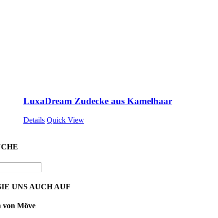
LuxaDream Zudecke aus Kamelhaar
Details
Quick View
UCHE
IE UNS AUCH AUF
n von Möve