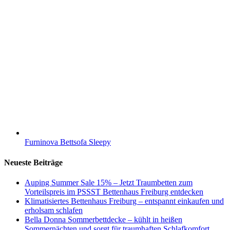
Furninova Bettsofa Sleepy
Neueste Beiträge
Auping Summer Sale 15% – Jetzt Traumbetten zum
Vorteilspreis im PSSST Bettenhaus Freiburg entdecken
Klimatisiertes Bettenhaus Freiburg – entspannt einkaufen und
erholsam schlafen
Bella Donna Sommerbettdecke – kühlt in heißen
Sommernächten und sorgt für traumhaften Schlafkomfort