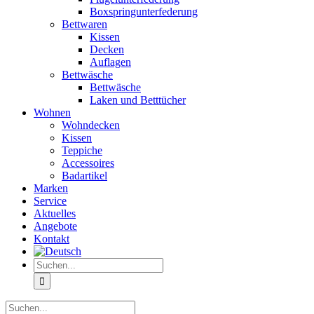
Boxspringunterfederung
Bettwaren
Kissen
Decken
Auflagen
Bettwäsche
Bettwäsche
Laken und Betttücher
Wohnen
Wohndecken
Kissen
Teppiche
Accessoires
Badartikel
Marken
Service
Aktuelles
Angebote
Kontakt
Suche
nach:
Suche