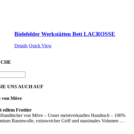
Bielefelder Werkstätten Bett LACROSSE
Details
Quick View
UCHE
IE UNS AUCH AUF
n von Möve
 edlem Frottier
Handtücher von Möve – Unser meistverkauftes Handtuch – 100%
emium Baumwolle, extraweicher Griff und maximales Volumen …