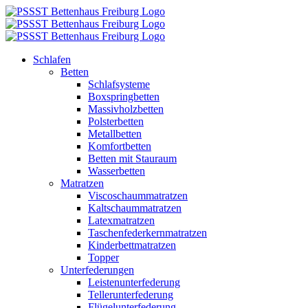
Zum
Inhalt
springen
Schlafen
Betten
Schlafsysteme
Boxspringbetten
Massivholzbetten
Polsterbetten
Metallbetten
Komfortbetten
Betten mit Stauraum
Wasserbetten
Matratzen
Viscoschaummatratzen
Kaltschaummatratzen
Latexmatratzen
Taschenfederkernmatratzen
Kinderbettmatratzen
Topper
Unterfederungen
Leistenunterfederung
Tellerunterfederung
Flügelunterfederung