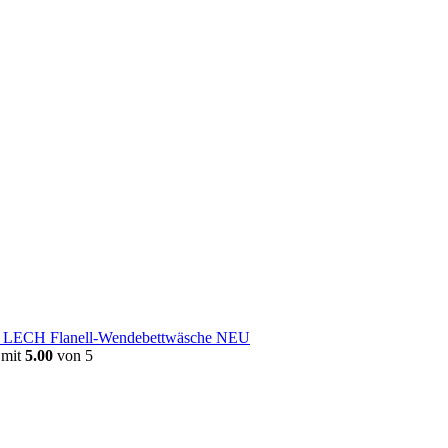
e LECH Flanell-Wendebettwäsche NEU
 mit
5.00
von 5