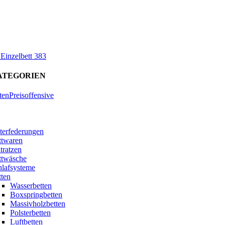
 Einzelbett 383
ATEGORIEN
tenPreisoffensive
terfederungen
ttwaren
tratzen
ttwäsche
hlafsysteme
tten
Wasserbetten
Boxspringbetten
Massivholzbetten
Polsterbetten
Luftbetten