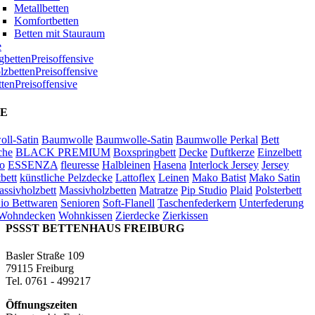
Metallbetten
Komfortbetten
Betten mit Stauraum
e
bettenPreisoffensive
zbettenPreisoffensive
ttenPreisoffensive
E
ll-Satin
Baumwolle
Baumwolle-Satin
Baumwolle Perkal
Bett
che
BLACK PREMIUM
Boxspringbett
Decke
Duftkerze
Einzelbett
o
ESSENZA
fleuresse
Halbleinen
Hasena
Interlock Jersey
Jersey
bett
künstliche Pelzdecke
Lattoflex
Leinen
Mako Batist
Mako Satin
ssivholzbett
Massivholzbetten
Matratze
Pip Studio
Plaid
Polsterbett
io Bettwaren
Senioren
Soft-Flanell
Taschenfederkern
Unterfederung
Wohndecken
Wohnkissen
Zierdecke
Zierkissen
PSSST BETTENHAUS FREIBURG
Basler Straße 109
79115 Freiburg
Tel. 0761 - 499217
Öffnungszeiten