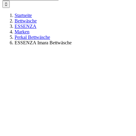
nach:
Startseite
Bettwäsche
ESSENZA
Marken
Perkal Bettwäsche
ESSENZA Imara Bettwäsche