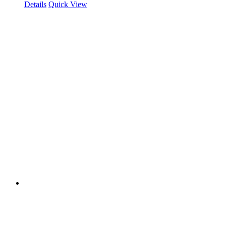
Details
Quick View