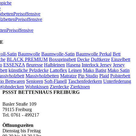
ppiche
e
bettenPreisoffensive
zbettenPreisoffensive
ttenPreisoffensive
E
ll-Satin
Baumwolle
Baumwolle-Satin
Baumwolle Perkal
Bett
che
BLACK PREMIUM
Boxspringbett
Decke
Duftkerze
Einzelbett
o
ESSENZA
fleuresse
Halbleinen
Hasena
Interlock Jersey
Jersey
bett
künstliche Pelzdecke
Lattoflex
Leinen
Mako Batist
Mako Satin
ssivholzbett
Massivholzbetten
Matratze
Pip Studio
Plaid
Polsterbett
io Bettwaren
Senioren
Soft-Flanell
Taschenfederkern
Unterfederung
Wohndecken
Wohnkissen
Zierdecke
Zierkissen
PSSST BETTENHAUS FREIBURG
Basler Straße 109
79115 Freiburg
Tel. 0761 - 499217
Öffnungszeiten
Dienstag bis Freitag