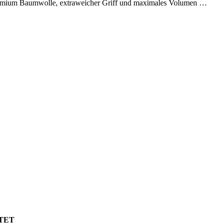
emium Baumwolle, extraweicher Griff und maximales Volumen …
TET