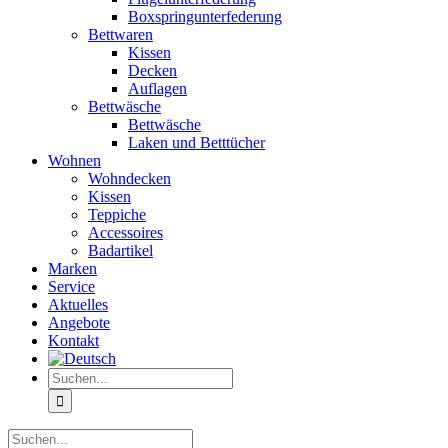
Boxspringunterfederung
Bettwaren
Kissen
Decken
Auflagen
Bettwäsche
Bettwäsche
Laken und Betttücher
Wohnen
Wohndecken
Kissen
Teppiche
Accessoires
Badartikel
Marken
Service
Aktuelles
Angebote
Kontakt
Suche
nach:
Suche