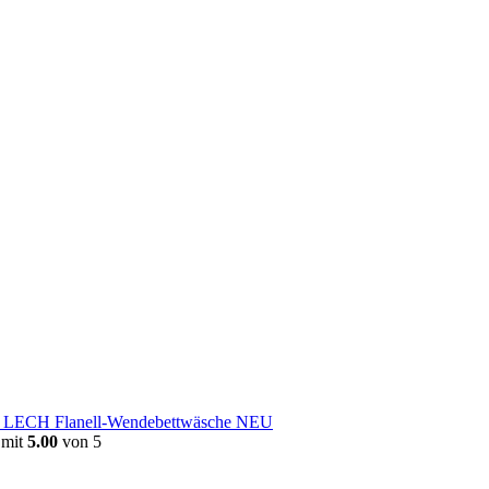
e LECH Flanell-Wendebettwäsche NEU
 mit
5.00
von 5