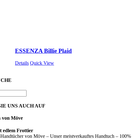
ESSENZA Billie Plaid
Details
Quick View
UCHE
IE UNS AUCH AUF
n von Möve
 edlem Frottier
Handtücher von Möve – Unser meistverkauftes Handtuch – 100%