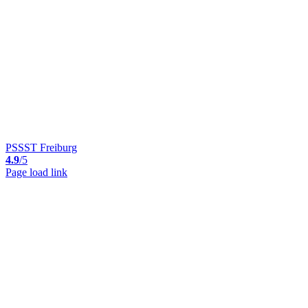
PSSST Freiburg
4.9
/5
Page load link
Nach
oben