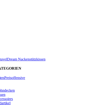
avelDream Nackenstützkissen
ATEGORIEN
tenPreisoffensive
hndecken
ssen
cessoires
artikel