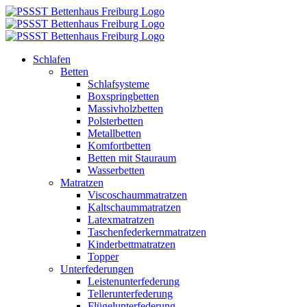
Zum
Inhalt
springen
Schlafen
Betten
Schlafsysteme
Boxspringbetten
Massivholzbetten
Polsterbetten
Metallbetten
Komfortbetten
Betten mit Stauraum
Wasserbetten
Matratzen
Viscoschaummatratzen
Kaltschaummatratzen
Latexmatratzen
Taschenfederkernmatratzen
Kinderbettmatratzen
Topper
Unterfederungen
Leistenunterfederung
Tellerunterfederung
Flügelunterfederung