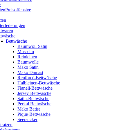
e
tenPreisoffensive
tten
terfederungen
ttwaren
ttwäsche
Bettwäsche
Baumwoll-Satin
Musselin
Reinleinen
Baumwolle
Mako Satin
Mako Damast
Renforcé-Bettwäsche
Halbleinen-Bettwäsche
Flanell-Bettwäsche
Jersey-Bettwäsche
Satin-Bettwäsche
Perkal Bettwäsche
Mako Batist
Pique-Bettwäsche
Seersucker
tratzen
hlafsysteme