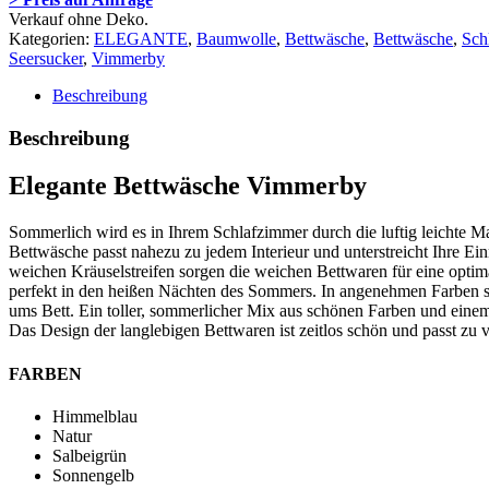
Verkauf ohne Deko.
Kategorien:
ELEGANTE
,
Baumwolle
,
Bettwäsche
,
Bettwäsche
,
Sch
Seersucker
,
Vimmerby
Beschreibung
Beschreibung
Elegante Bettwäsche Vimmerby
Sommerlich wird es in Ihrem Schlafzimmer durch die luftig leichte 
Bettwäsche passt nahezu zu jedem Interieur und unterstreicht Ihre E
weichen Kräuselstreifen sorgen die weichen Bettwaren für eine optima
perfekt in den heißen Nächten des Sommers. In angenehmen Farben so
ums Bett. Ein toller, sommerlicher Mix aus schönen Farben und eine
Das Design der langlebigen Bettwaren ist zeitlos schön und passt zu v
FARBEN
Himmelblau
Natur
Salbeigrün
Sonnengelb