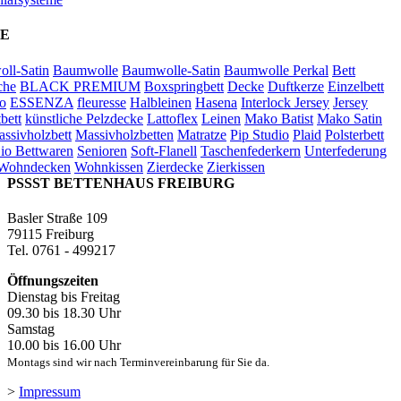
E
ll-Satin
Baumwolle
Baumwolle-Satin
Baumwolle Perkal
Bett
che
BLACK PREMIUM
Boxspringbett
Decke
Duftkerze
Einzelbett
o
ESSENZA
fleuresse
Halbleinen
Hasena
Interlock Jersey
Jersey
bett
künstliche Pelzdecke
Lattoflex
Leinen
Mako Batist
Mako Satin
ssivholzbett
Massivholzbetten
Matratze
Pip Studio
Plaid
Polsterbett
io Bettwaren
Senioren
Soft-Flanell
Taschenfederkern
Unterfederung
Wohndecken
Wohnkissen
Zierdecke
Zierkissen
PSSST BETTENHAUS FREIBURG
Basler Straße 109
79115 Freiburg
Tel. 0761 - 499217
Öffnungszeiten
Dienstag bis Freitag
09.30 bis 18.30 Uhr
Samstag
10.00 bis 16.00 Uhr
Montags sind wir nach Terminvereinbarung für Sie da.
>
Impressum