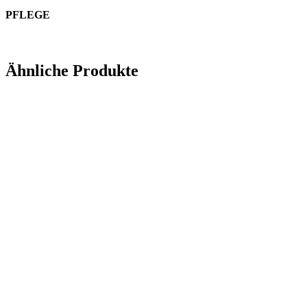
PFLEGE
Ähnliche Produkte