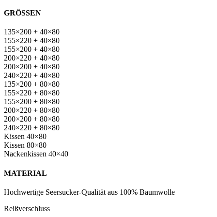
GRÖSSEN
135×200 + 40×80
155×220 + 40×80
155×200 + 40×80
200×220 + 40×80
200×200 + 40×80
240×220 + 40×80
135×200 + 80×80
155×220 + 80×80
155×200 + 80×80
200×220 + 80×80
200×200 + 80×80
240×220 + 80×80
Kissen 40×80
Kissen 80×80
Nackenkissen 40×40
MATERIAL
Hochwertige
Seersucker-Qualität aus
100% Baumwolle
Reißverschluss