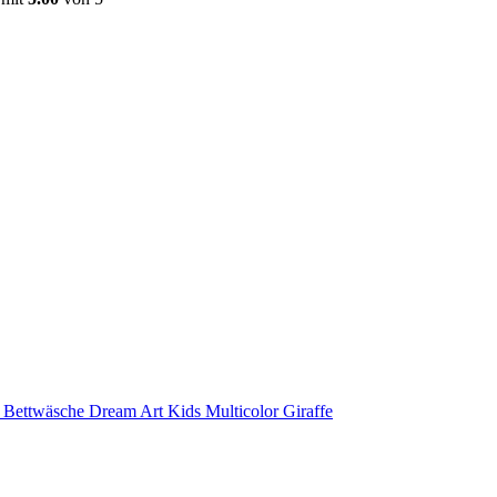
 Bettwäsche Dream Art Kids Multicolor Giraffe