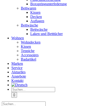
Boxspringunterfederung
Bettwaren
Kissen
Decken
Auflagen
Bettwäsche
Bettwäsche
Laken und Betttücher
Wohnen
Wohndecken
Kissen
Teppiche
Accessoires
Badartikel
Marken
Service
Aktuelles
Angebote
Kontakt
Suche
nach:
Suche