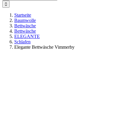
nach:
Startseite
Baumwolle
Bettwäsche
Bettwäsche
ELEGANTE
Schlafen
Elegante Bettwäsche Vimmerby