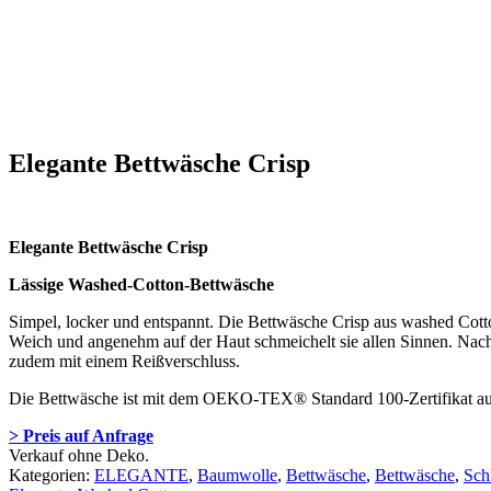
Elegante Bettwäsche Crisp
Elegante Bettwäsche Crisp
Lässige Washed-Cotton-Bettwäsche
Simpel, locker und entspannt. Die Bettwäsche Crisp aus washed Cotto
Weich und angenehm auf der Haut schmeichelt sie allen Sinnen. Nach
zudem mit einem Reißverschluss.
Die Bettwäsche ist mit dem OEKO-TEX® Standard 100-Zertifikat au
> Preis auf Anfrage
Verkauf ohne Deko.
Kategorien:
ELEGANTE
,
Baumwolle
,
Bettwäsche
,
Bettwäsche
,
Sch