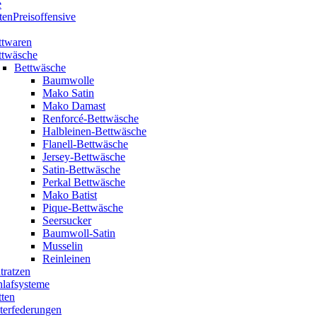
e
tenPreisoffensive
ttwaren
ttwäsche
Bettwäsche
Baumwolle
Mako Satin
Mako Damast
Renforcé-Bettwäsche
Halbleinen-Bettwäsche
Flanell-Bettwäsche
Jersey-Bettwäsche
Satin-Bettwäsche
Perkal Bettwäsche
Mako Batist
Pique-Bettwäsche
Seersucker
Baumwoll-Satin
Musselin
Reinleinen
tratzen
hlafsysteme
tten
terfederungen