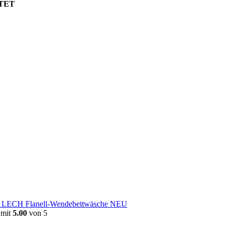
TET
e LECH Flanell-Wendebettwäsche NEU
 mit
5.00
von 5