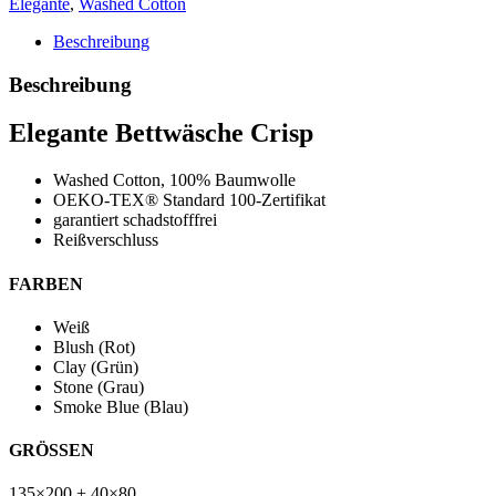
Elegante
,
Washed Cotton
Beschreibung
Beschreibung
Elegante Bettwäsche Crisp
Washed Cotton, 100% Baumwolle
OEKO-TEX® Standard 100-Zertifikat
garantiert schadstofffrei
Reißverschluss
FARBEN
Weiß
Blush (Rot)
Clay (Grün)
Stone (Grau)
Smoke Blue (Blau)
GRÖSSEN
135×200 + 40×80