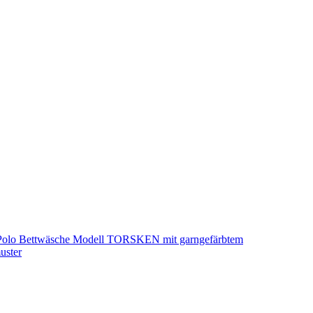
olo Bettwäsche Modell TORSKEN mit garngefärbtem
uster