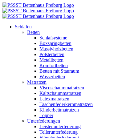
Zum
Inhalt
springen
Schlafen
Betten
Schlafsysteme
Boxspringbetten
Massivholzbetten
Polsterbetten
Metallbetten
Komfortbetten
Betten mit Stauraum
Wasserbetten
Matratzen
Viscoschaummatratzen
Kaltschaummatratzen
Latexmatratzen
Taschenfederkernmatratzen
Kinderbettmatratzen
Topper
Unterfederungen
Leistenunterfederung
Tellerunterfederung
Flügelunterfederung