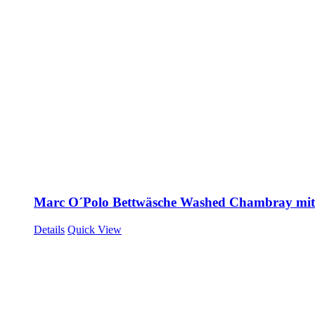
Marc O´Polo Bettwäsche Washed Chambray mit 
Details
Quick View