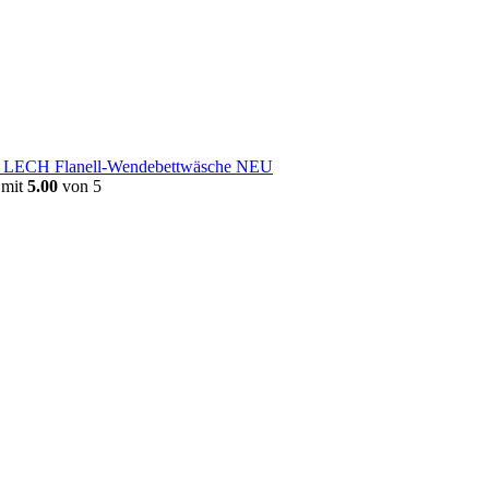
e LECH Flanell-Wendebettwäsche NEU
 mit
5.00
von 5