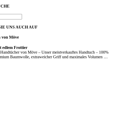
UCHE
IE UNS AUCH AUF
n von Möve
 edlem Frottier
Handtücher von Möve – Unser meistverkauftes Handtuch – 100%
emium Baumwolle, extraweicher Griff und maximales Volumen …