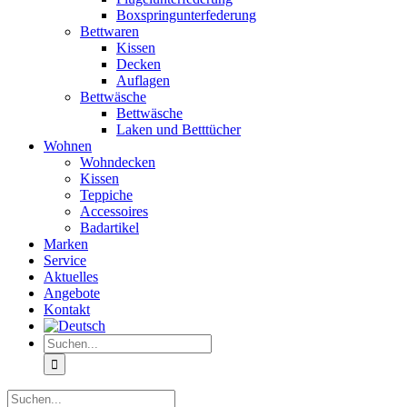
Boxspringunterfederung
Bettwaren
Kissen
Decken
Auflagen
Bettwäsche
Bettwäsche
Laken und Betttücher
Wohnen
Wohndecken
Kissen
Teppiche
Accessoires
Badartikel
Marken
Service
Aktuelles
Angebote
Kontakt
Suche
nach:
Suche