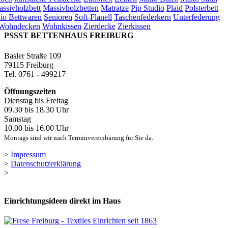
ssivholzbett
Massivholzbetten
Matratze
Pip Studio
Plaid
Polsterbett
io Bettwaren
Senioren
Soft-Flanell
Taschenfederkern
Unterfederung
Wohndecken
Wohnkissen
Zierdecke
Zierkissen
PSSST BETTENHAUS FREIBURG
Basler Straße 109
79115 Freiburg
Tel. 0761 - 499217
Öffnungszeiten
Dienstag bis Freitag
09.30 bis 18.30 Uhr
Samstag
10.00 bis 16.00 Uhr
Montags sind wir nach Terminvereinbarung für Sie da.
>
Impressum
>
Datenschutzerklärung
>
Einrichtungsideen direkt im Haus