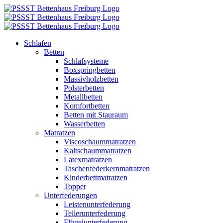
Zum
Inhalt
springen
Schlafen
Betten
Schlafsysteme
Boxspringbetten
Massivholzbetten
Polsterbetten
Metallbetten
Komfortbetten
Betten mit Stauraum
Wasserbetten
Matratzen
Viscoschaummatratzen
Kaltschaummatratzen
Latexmatratzen
Taschenfederkernmatratzen
Kinderbettmatratzen
Topper
Unterfederungen
Leistenunterfederung
Tellerunterfederung
Flügelunterfederung