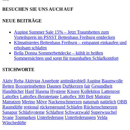
BESUCHEN SIE UNS AUCH AUF
NEUE BEITRÄGE
Auping Summer Sale 15% – Jetzt Traumbetten zum
Vorteilspreis im PSSST Bettenhaus Freiburg entdecken
Klimatisiertes Bettenhaus Freiburg – entspannt einkaufen und
erholsam schlafen
Bella Donna Sommerbettdecke – kühlt in heißen
Sommernächten und sorgt für traumhaften Schlafkomfort
STICHWORTE
Aktiv Reha
Aktivtag
Angebote
antimikrobiell
Auping
Baumwolle
Betten
Boxspringbetten
Daunen
Duftkerzen
fair
Gesundheit
Handtücher
Hanf
Hasena
Hygiene
Kissen
Kollektion
Lattenrost
Lattoflex
Lattoflex-Beratertage
Lattoflex 300 Bett
Matratze
Matratzen
Merino
Möve
Nackenschmerzen
naturnah
natürlich
OBB
Raumdüfte
regional
rückengesund Schlafen
Rückenschmerzen
Sanapur
Schlafsysteme
Schlaftest
Schwarzwald
Superwuschel
Svane
Topmarken
Unterfederung
Unterfederungen
Velda
Wäschedüfte