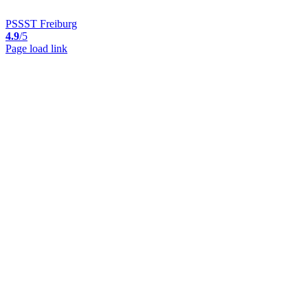
PSSST Freiburg
4.9
/5
Page load link
Nach
oben