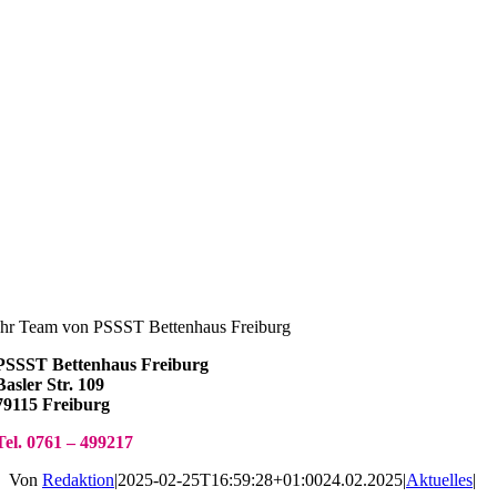
Ihr Team von PSSST Bettenhaus Freiburg
PSSST Bettenhaus Freiburg
Basler Str. 109
79115 Freiburg
Tel. 0761 – 499217
Von
Redaktion
|
2025-02-25T16:59:28+01:00
24.02.2025
|
Aktuelles
|