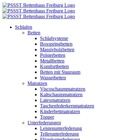
Zum
Inhalt
springen
Schlafen
Betten
Schlafsysteme
Boxspringbetten
Massivholzbetten
Polsterbetten
Metallbetten
Komfortbetten
Betten mit Stauraum
Wasserbetten
Matratzen
Viscoschaummatratzen
Kaltschaummatratzen
Latexmatratzen
Taschenfederkernmatratzen
Kinderbettmatratzen
Topper
Unterfederungen
Leistenunterfederung
Tellerunterfederung
Flügelunterfederung