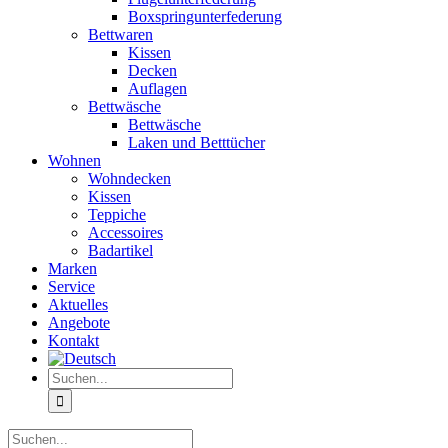
Boxspringunterfederung
Bettwaren
Kissen
Decken
Auflagen
Bettwäsche
Bettwäsche
Laken und Betttücher
Wohnen
Wohndecken
Kissen
Teppiche
Accessoires
Badartikel
Marken
Service
Aktuelles
Angebote
Kontakt
Suche
nach:
Suche