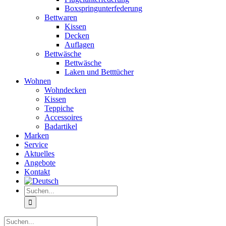
Boxspringunterfederung
Bettwaren
Kissen
Decken
Auflagen
Bettwäsche
Bettwäsche
Laken und Betttücher
Wohnen
Wohndecken
Kissen
Teppiche
Accessoires
Badartikel
Marken
Service
Aktuelles
Angebote
Kontakt
Suche
nach:
Suche