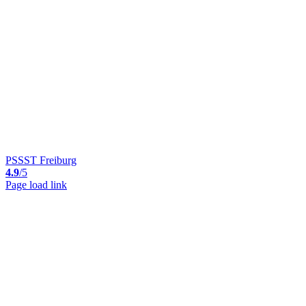
PSSST Freiburg
4.9
/5
Page load link
Nach
oben