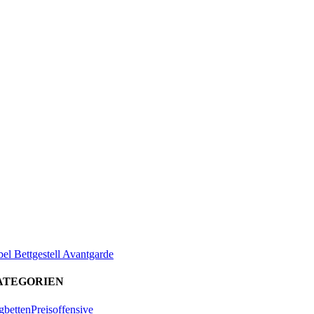
el Bettgestell Avantgarde
ATEGORIEN
bettenPreisoffensive