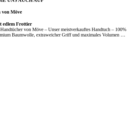
IE UNS AUCH AUF
n von Möve
 edlem Frottier
Handtücher von Möve – Unser meistverkauftes Handtuch – 100%
emium Baumwolle, extraweicher Griff und maximales Volumen …