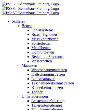
Zum
Inhalt
springen
Schlafen
Betten
Schlafsysteme
Boxspringbetten
Massivholzbetten
Polsterbetten
Metallbetten
Komfortbetten
Betten mit Stauraum
Wasserbetten
Matratzen
Viscoschaummatratzen
Kaltschaummatratzen
Latexmatratzen
Taschenfederkernmatratzen
Kinderbettmatratzen
Topper
Unterfederungen
Leistenunterfederung
Tellerunterfederung
Flügelunterfederung