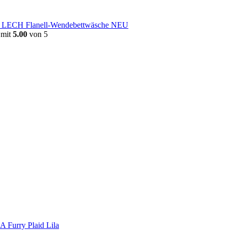
e LECH Flanell-Wendebettwäsche NEU
 mit
5.00
von 5
Furry Plaid Lila