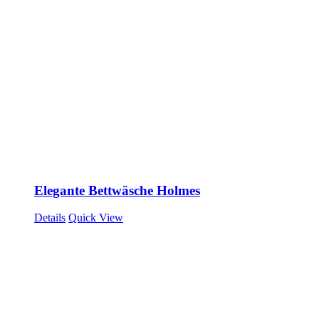
Elegante Bettwäsche Holmes
Details
Quick View