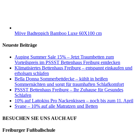
Möve Badteppich Bamboo Luxe 60X100 cm
Neueste Beiträge
Auping Summer Sale 15% – Jetzt Traumbetten zum
Vorteilspreis im PSSST Bettenhaus Freiburg entdecken
Klimatisiertes Bettenhaus Freiburg – entspannt einkaufen und
erholsam schlafen
Bella Donna Sommerbettdecke – kühlt in heißen
Sommernächten und sorgt für traumhaften Schlafkomfort
PSSST Bettenhaus Freiburg – Ihr Zuhause für Gesundes
Schlafen
10% auf Lattokiss Pro Nackenkissen – noch bis zum 11. April
Svane – 10% auf alle Matratzen und Betten
BESUCHEN SIE UNS AUCH AUF
Freiburger Fußballschule