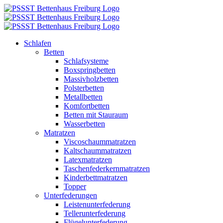
Zum
Inhalt
springen
Schlafen
Betten
Schlafsysteme
Boxspringbetten
Massivholzbetten
Polsterbetten
Metallbetten
Komfortbetten
Betten mit Stauraum
Wasserbetten
Matratzen
Viscoschaummatratzen
Kaltschaummatratzen
Latexmatratzen
Taschenfederkernmatratzen
Kinderbettmatratzen
Topper
Unterfederungen
Leistenunterfederung
Tellerunterfederung
Flügelunterfederung