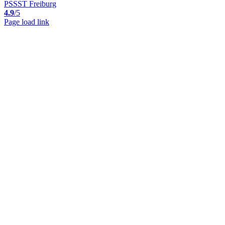
PSSST Freiburg
4.9
/5
Page load link
Nach
oben