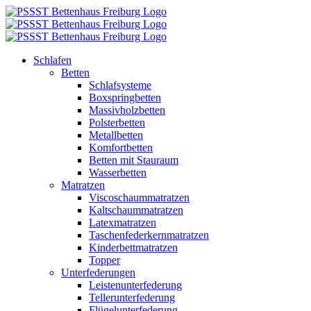
Zum
Inhalt
springen
Schlafen
Betten
Schlafsysteme
Boxspringbetten
Massivholzbetten
Polsterbetten
Metallbetten
Komfortbetten
Betten mit Stauraum
Wasserbetten
Matratzen
Viscoschaummatratzen
Kaltschaummatratzen
Latexmatratzen
Taschenfederkernmatratzen
Kinderbettmatratzen
Topper
Unterfederungen
Leistenunterfederung
Tellerunterfederung
Flügelunterfederung