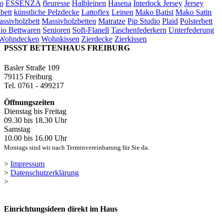
o
ESSENZA
fleuresse
Halbleinen
Hasena
Interlock Jersey
Jersey
bett
künstliche Pelzdecke
Lattoflex
Leinen
Mako Batist
Mako Satin
ssivholzbett
Massivholzbetten
Matratze
Pip Studio
Plaid
Polsterbett
io Bettwaren
Senioren
Soft-Flanell
Taschenfederkern
Unterfederung
Wohndecken
Wohnkissen
Zierdecke
Zierkissen
PSSST BETTENHAUS FREIBURG
Basler Straße 109
79115 Freiburg
Tel. 0761 - 499217
Öffnungszeiten
Dienstag bis Freitag
09.30 bis 18.30 Uhr
Samstag
10.00 bis 16.00 Uhr
Montags sind wir nach Terminvereinbarung für Sie da.
>
Impressum
>
Datenschutzerklärung
>
Einrichtungsideen direkt im Haus