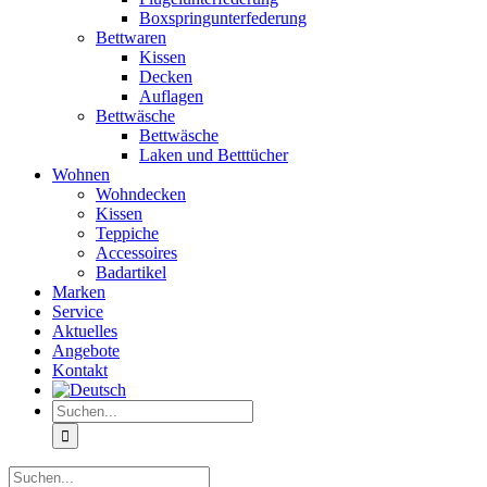
Boxspringunterfederung
Bettwaren
Kissen
Decken
Auflagen
Bettwäsche
Bettwäsche
Laken und Betttücher
Wohnen
Wohndecken
Kissen
Teppiche
Accessoires
Badartikel
Marken
Service
Aktuelles
Angebote
Kontakt
Suche
nach:
Suche