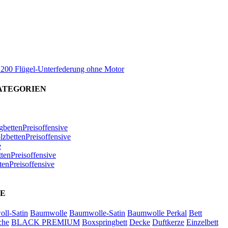
x 200 Flügel-Unterfederung ohne Motor
ATEGORIEN
bettenPreisoffensive
zbettenPreisoffensive
e
ttenPreisoffensive
tenPreisoffensive
E
ll-Satin
Baumwolle
Baumwolle-Satin
Baumwolle Perkal
Bett
che
BLACK PREMIUM
Boxspringbett
Decke
Duftkerze
Einzelbett