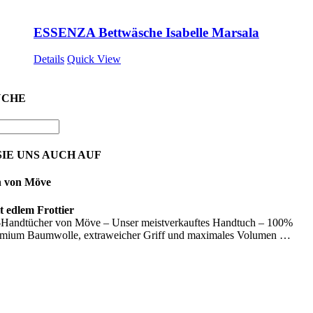
ESSENZA Bettwäsche Isabelle Marsala
Details
Quick View
UCHE
IE UNS AUCH AUF
n von Möve
 edlem Frottier
Handtücher von Möve – Unser meistverkauftes Handtuch – 100%
emium Baumwolle, extraweicher Griff und maximales Volumen …