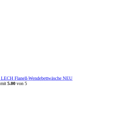
e LECH Flanell-Wendebettwäsche NEU
 mit
5.00
von 5