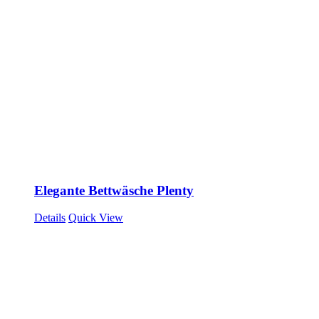
Elegante Bettwäsche Plenty
Details
Quick View