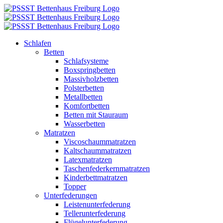
Zum
Inhalt
springen
Schlafen
Betten
Schlafsysteme
Boxspringbetten
Massivholzbetten
Polsterbetten
Metallbetten
Komfortbetten
Betten mit Stauraum
Wasserbetten
Matratzen
Viscoschaummatratzen
Kaltschaummatratzen
Latexmatratzen
Taschenfederkernmatratzen
Kinderbettmatratzen
Topper
Unterfederungen
Leistenunterfederung
Tellerunterfederung
Flügelunterfederung