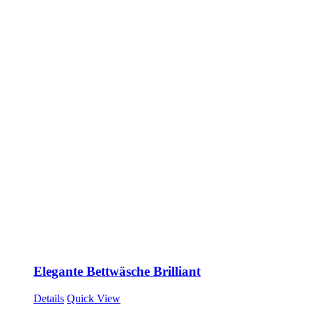
Elegante Bettwäsche Brilliant
Details
Quick View