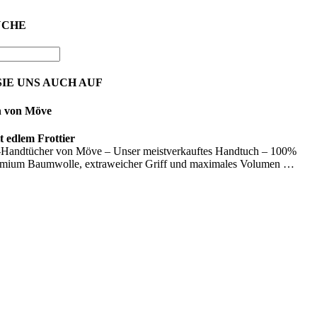
UCHE
IE UNS AUCH AUF
n von Möve
 edlem Frottier
Handtücher von Möve – Unser meistverkauftes Handtuch – 100%
emium Baumwolle, extraweicher Griff und maximales Volumen …