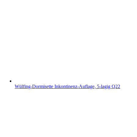
Wülfing-Dormisette Inkontinenz-Auflage, 5-lagig Q22