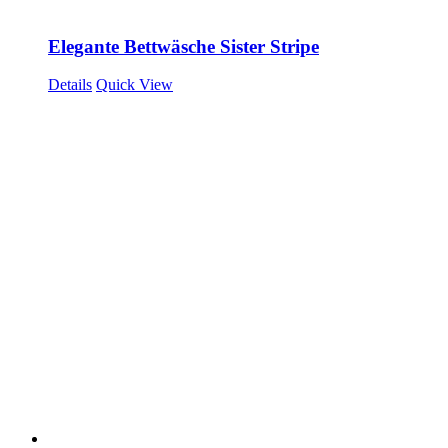
Elegante Bettwäsche Sister Stripe
Details
Quick View