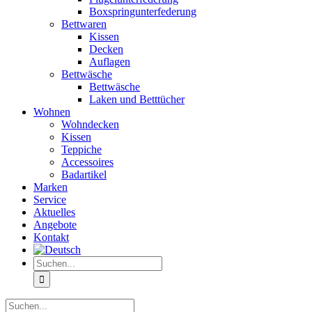
Boxspringunterfederung
Bettwaren
Kissen
Decken
Auflagen
Bettwäsche
Bettwäsche
Laken und Betttücher
Wohnen
Wohndecken
Kissen
Teppiche
Accessoires
Badartikel
Marken
Service
Aktuelles
Angebote
Kontakt
Suche
nach:
Suche