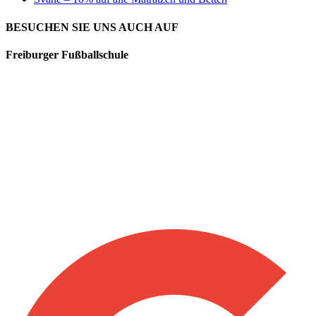
BESUCHEN SIE UNS AUCH AUF
Freiburger Fußballschule