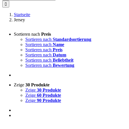
nach:
Startseite
Jersey
Sortieren nach
Preis
Sortieren nach
Standardsortierung
Sortieren nach
Name
Sortieren nach
Preis
Sortieren nach
Datum
Sortieren nach
Beliebtheit
Sortieren nach
Bewertung
Zeige
30 Produkte
Zeige
30 Produkte
Zeige
60 Produkte
Zeige
90 Produkte