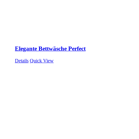
Elegante Bettwäsche Perfect
Details
Quick View