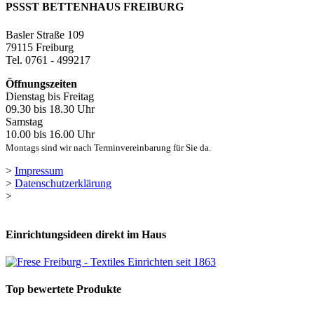
PSSST BETTENHAUS FREIBURG
Basler Straße 109
79115 Freiburg
Tel. 0761 - 499217
Öffnungszeiten
Dienstag bis Freitag
09.30 bis 18.30 Uhr
Samstag
10.00 bis 16.00 Uhr
Montags sind wir nach Terminvereinbarung für Sie da.
>
Impressum
>
Datenschutzerklärung
>
Einrichtungsideen direkt im Haus
Top bewertete Produkte