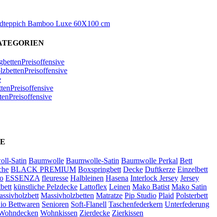
dteppich Bamboo Luxe 60X100 cm
ATEGORIEN
bettenPreisoffensive
zbettenPreisoffensive
e
ttenPreisoffensive
tenPreisoffensive
E
ll-Satin
Baumwolle
Baumwolle-Satin
Baumwolle Perkal
Bett
che
BLACK PREMIUM
Boxspringbett
Decke
Duftkerze
Einzelbett
o
ESSENZA
fleuresse
Halbleinen
Hasena
Interlock Jersey
Jersey
bett
künstliche Pelzdecke
Lattoflex
Leinen
Mako Batist
Mako Satin
ssivholzbett
Massivholzbetten
Matratze
Pip Studio
Plaid
Polsterbett
io Bettwaren
Senioren
Soft-Flanell
Taschenfederkern
Unterfederung
Wohndecken
Wohnkissen
Zierdecke
Zierkissen