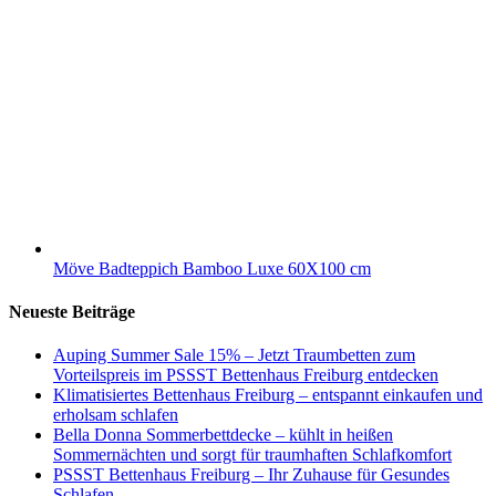
Möve Badteppich Bamboo Luxe 60X100 cm
Neueste Beiträge
Auping Summer Sale 15% – Jetzt Traumbetten zum
Vorteilspreis im PSSST Bettenhaus Freiburg entdecken
Klimatisiertes Bettenhaus Freiburg – entspannt einkaufen und
erholsam schlafen
Bella Donna Sommerbettdecke – kühlt in heißen
Sommernächten und sorgt für traumhaften Schlafkomfort
PSSST Bettenhaus Freiburg – Ihr Zuhause für Gesundes
Schlafen