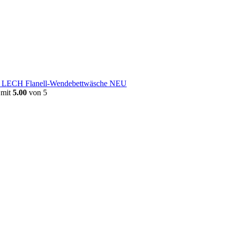
e LECH Flanell-Wendebettwäsche NEU
 mit
5.00
von 5