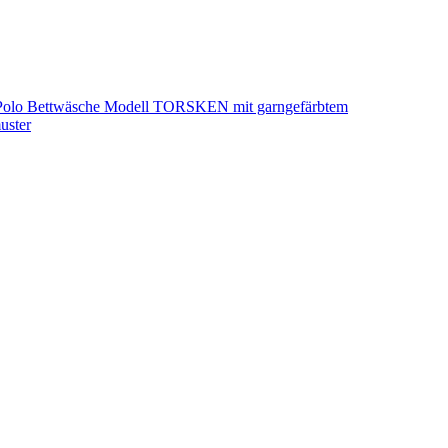
olo Bettwäsche Modell TORSKEN mit garngefärbtem
uster