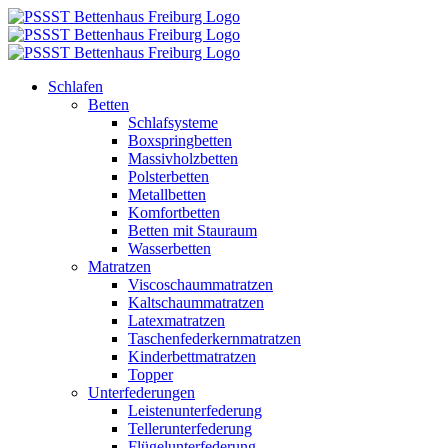
Zum
Inhalt
springen
Schlafen
Betten
Schlafsysteme
Boxspringbetten
Massivholzbetten
Polsterbetten
Metallbetten
Komfortbetten
Betten mit Stauraum
Wasserbetten
Matratzen
Viscoschaummatratzen
Kaltschaummatratzen
Latexmatratzen
Taschenfederkernmatratzen
Kinderbettmatratzen
Topper
Unterfederungen
Leistenunterfederung
Tellerunterfederung
Flügelunterfederung