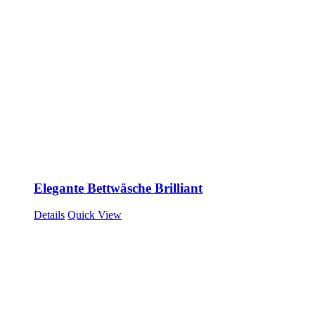
Elegante Bettwäsche Brilliant
Details
Quick View