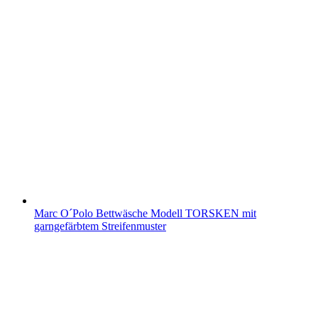
Marc O´Polo Bettwäsche Modell TORSKEN mit
garngefärbtem Streifenmuster