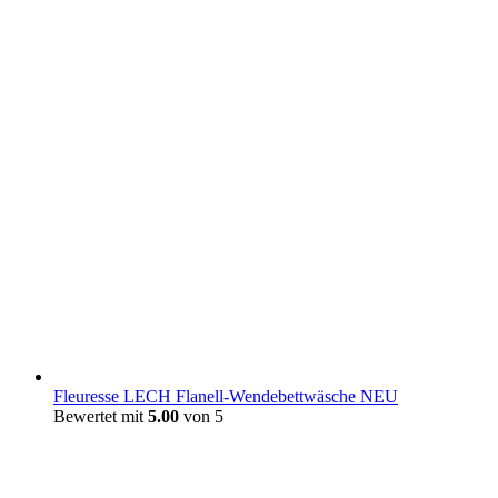
Fleuresse LECH Flanell-Wendebettwäsche NEU
Bewertet mit
5.00
von 5