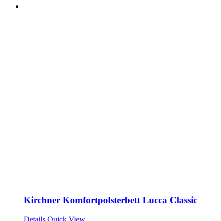
Kirchner Komfortpolsterbett Lucca Classic
Details
Quick View