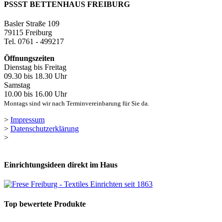
PSSST BETTENHAUS FREIBURG
Basler Straße 109
79115 Freiburg
Tel. 0761 - 499217
Öffnungszeiten
Dienstag bis Freitag
09.30 bis 18.30 Uhr
Samstag
10.00 bis 16.00 Uhr
Montags sind wir nach Terminvereinbarung für Sie da.
>
Impressum
>
Datenschutzerklärung
>
Einrichtungsideen direkt im Haus
Top bewertete Produkte