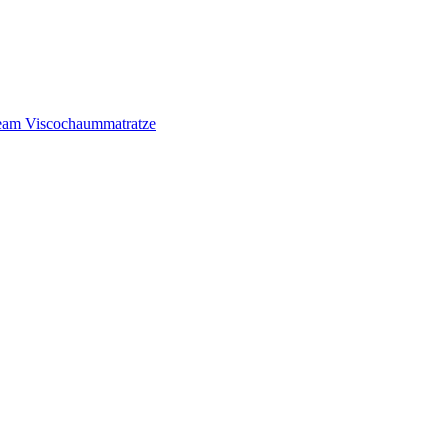
am Viscochaummatratze