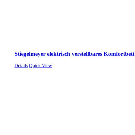
Stiegelmeyer elektrisch verstellbares Komfortbet
Details
Quick View