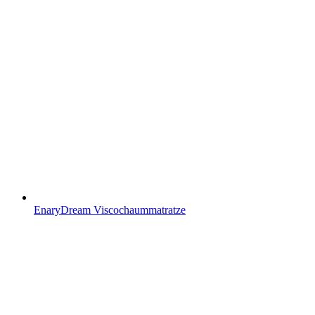
EnaryDream Viscochaummatratze