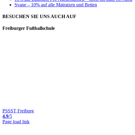
Svane – 10% auf alle Matratzen und Betten
BESUCHEN SIE UNS AUCH AUF
Freiburger Fußballschule
PSSST Freiburg
4.9
/5
Page load link
Nach
oben