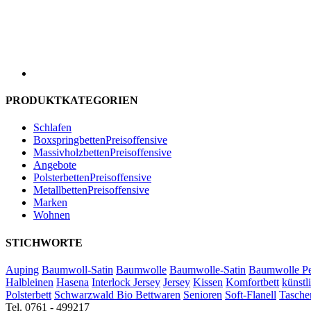
PRODUKTKATEGORIEN
Schlafen
BoxspringbettenPreisoffensive
MassivholzbettenPreisoffensive
Angebote
PolsterbettenPreisoffensive
MetallbettenPreisoffensive
Marken
Wohnen
STICHWORTE
Auping
Baumwoll-Satin
Baumwolle
Baumwolle-Satin
Baumwolle Pe
Halbleinen
Hasena
Interlock Jersey
Jersey
Kissen
Komfortbett
künstl
Polsterbett
Schwarzwald Bio Bettwaren
Senioren
Soft-Flanell
Tasche
Tel. 0761 - 499217