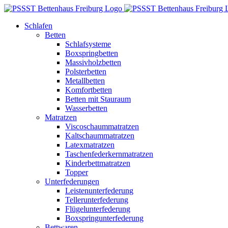
Zum
Inhalt
Schlafen
springen
Betten
Schlafsysteme
Boxspringbetten
Massivholzbetten
Polsterbetten
Metallbetten
Komfortbetten
Betten mit Stauraum
Wasserbetten
Matratzen
Viscoschaummatratzen
Kaltschaummatratzen
Latexmatratzen
Taschenfederkernmatratzen
Kinderbettmatratzen
Topper
Unterfederungen
Leistenunterfederung
Tellerunterfederung
Flügelunterfederung
Boxspringunterfederung
Bettwaren