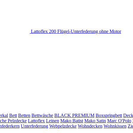
Lattoflex 200 Flügel-Unterfederung ohne Motor
rkal
Bett
Betten
Bettwäsche
BLACK PREMIUM
Boxspringbett
Deck
iche Pelzdecke
Lattoflex
Leinen
Mako Batist
Mako Satin
Marc O'Polo
nfederkern
Unterfederung
Webpelzdecke
Wohndecken
Wohnkissen
Zi