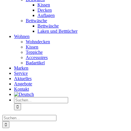
Kissen
Decken
Auflagen
Bettwäsche
Bettwäsche
Laken und Betttücher
Wohnen
Wohndecken
Kissen
Teppiche
Accessoires
Badartikel
Marken
Service
Aktuelles
Angebote
Kontakt
Suche
nach:
Suche
nach: