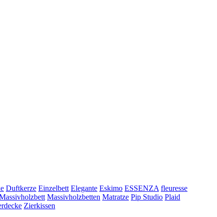
e
Duftkerze
Einzelbett
Elegante
Eskimo
ESSENZA
fleuresse
Massivholzbett
Massivholzbetten
Matratze
Pip Studio
Plaid
erdecke
Zierkissen