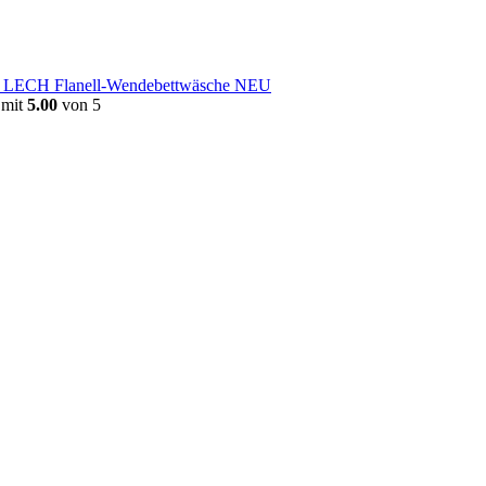
e LECH Flanell-Wendebettwäsche NEU
 mit
5.00
von 5