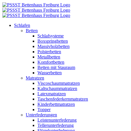
Zum
Inhalt
springen
Schlafen
Betten
Schlafsysteme
Boxspringbetten
Massivholzbetten
Polsterbetten
Metallbetten
Komfortbetten
Betten mit Stauraum
Wasserbetten
Matratzen
Viscoschaummatratzen
Kaltschaummatratzen
Latexmatratzen
Taschenfederkernmatratzen
Kinderbettmatratzen
Topper
Unterfederungen
Leistenunterfederung
Tellerunterfederung
Flügelunterfederung