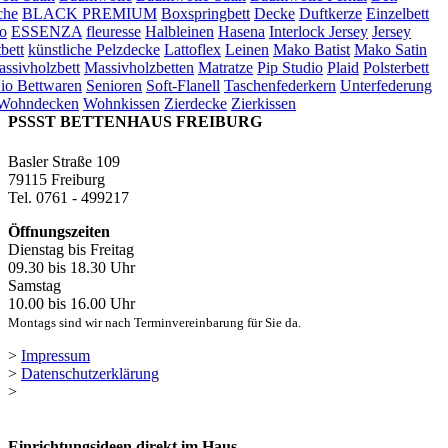
che
BLACK PREMIUM
Boxspringbett
Decke
Duftkerze
Einzelbett
o
ESSENZA
fleuresse
Halbleinen
Hasena
Interlock Jersey
Jersey
bett
künstliche Pelzdecke
Lattoflex
Leinen
Mako Batist
Mako Satin
ssivholzbett
Massivholzbetten
Matratze
Pip Studio
Plaid
Polsterbett
io Bettwaren
Senioren
Soft-Flanell
Taschenfederkern
Unterfederung
Wohndecken
Wohnkissen
Zierdecke
Zierkissen
PSSST BETTENHAUS FREIBURG
Basler Straße 109
79115 Freiburg
Tel. 0761 - 499217
Öffnungszeiten
Dienstag bis Freitag
09.30 bis 18.30 Uhr
Samstag
10.00 bis 16.00 Uhr
Montags sind wir nach Terminvereinbarung für Sie da.
>
Impressum
>
Datenschutzerklärung
>
Einrichtungsideen direkt im Haus