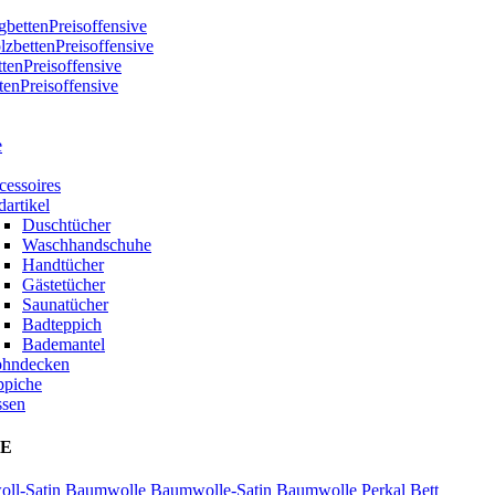
bettenPreisoffensive
zbettenPreisoffensive
ttenPreisoffensive
tenPreisoffensive
e
cessoires
artikel
Duschtücher
Waschhandschuhe
Handtücher
Gästetücher
Saunatücher
Badteppich
Bademantel
hndecken
ppiche
ssen
E
ll-Satin
Baumwolle
Baumwolle-Satin
Baumwolle Perkal
Bett