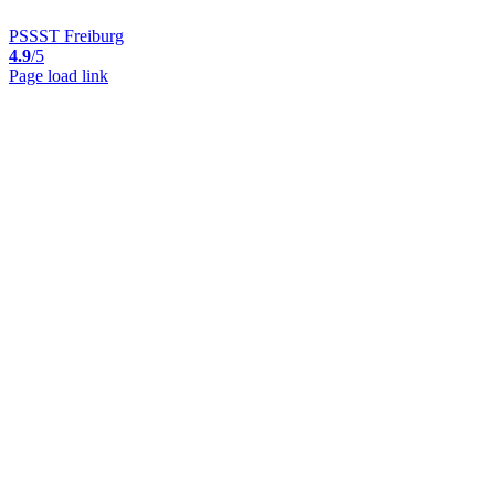
PSSST Freiburg
4.9
/5
Page load link
Nach
oben