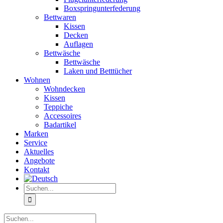
Boxspringunterfederung
Bettwaren
Kissen
Decken
Auflagen
Bettwäsche
Bettwäsche
Laken und Betttücher
Wohnen
Wohndecken
Kissen
Teppiche
Accessoires
Badartikel
Marken
Service
Aktuelles
Angebote
Kontakt
Suche
nach:
Suche