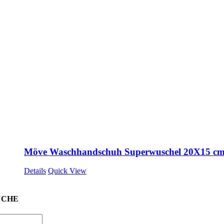
Möve Waschhandschuh Superwuschel 20X15 c
Details
Quick View
UCHE