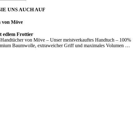
IE UNS AUCH AUF
n von Möve
 edlem Frottier
Handtücher von Möve – Unser meistverkauftes Handtuch – 100%
emium Baumwolle, extraweicher Griff und maximales Volumen …