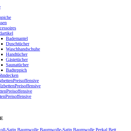
e
ppiche
ssen
cessoires
artikel
Bademantel
Duschtücher
Waschhandschuhe
Handtücher
Gästetücher
Saunatücher
Badteppich
hndecken
bettenPreisoffensive
zbettenPreisoffensive
ttenPreisoffensive
tenPreisoffensive
E
ll-Satin
Baumwolle
Baumwolle-Satin
Baumwolle Perkal
Bett