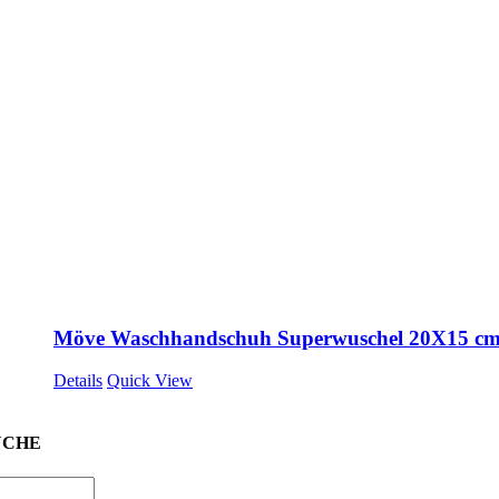
Möve Waschhandschuh Superwuschel 20X15 c
Details
Quick View
UCHE