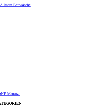
 Imara Bettwäsche
ONE Matratze
ATEGORIEN