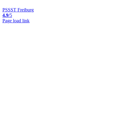
PSSST Freiburg
4.9
/5
Page load link
Nach
oben