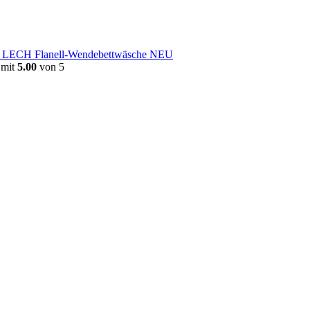
e LECH Flanell-Wendebettwäsche NEU
 mit
5.00
von 5