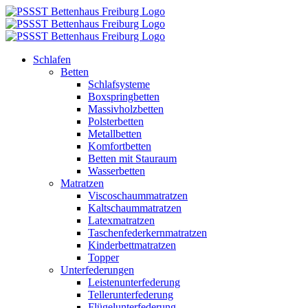
Zum
Inhalt
springen
Schlafen
Betten
Schlafsysteme
Boxspringbetten
Massivholzbetten
Polsterbetten
Metallbetten
Komfortbetten
Betten mit Stauraum
Wasserbetten
Matratzen
Viscoschaummatratzen
Kaltschaummatratzen
Latexmatratzen
Taschenfederkernmatratzen
Kinderbettmatratzen
Topper
Unterfederungen
Leistenunterfederung
Tellerunterfederung
Flügelunterfederung