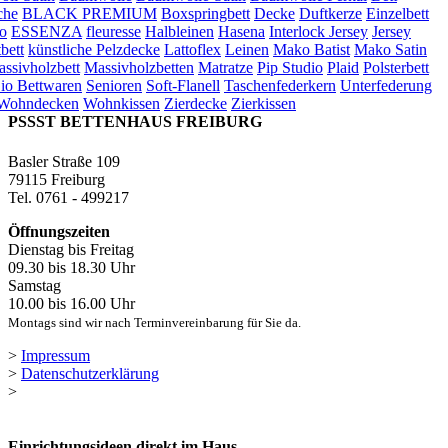
che
BLACK PREMIUM
Boxspringbett
Decke
Duftkerze
Einzelbett
o
ESSENZA
fleuresse
Halbleinen
Hasena
Interlock Jersey
Jersey
bett
künstliche Pelzdecke
Lattoflex
Leinen
Mako Batist
Mako Satin
ssivholzbett
Massivholzbetten
Matratze
Pip Studio
Plaid
Polsterbett
io Bettwaren
Senioren
Soft-Flanell
Taschenfederkern
Unterfederung
Wohndecken
Wohnkissen
Zierdecke
Zierkissen
PSSST BETTENHAUS FREIBURG
Basler Straße 109
79115 Freiburg
Tel. 0761 - 499217
Öffnungszeiten
Dienstag bis Freitag
09.30 bis 18.30 Uhr
Samstag
10.00 bis 16.00 Uhr
Montags sind wir nach Terminvereinbarung für Sie da.
>
Impressum
>
Datenschutzerklärung
>
Einrichtungsideen direkt im Haus