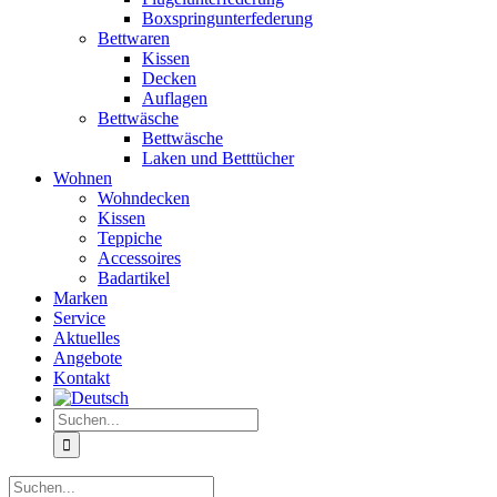
Boxspringunterfederung
Bettwaren
Kissen
Decken
Auflagen
Bettwäsche
Bettwäsche
Laken und Betttücher
Wohnen
Wohndecken
Kissen
Teppiche
Accessoires
Badartikel
Marken
Service
Aktuelles
Angebote
Kontakt
Suche
nach:
Suche