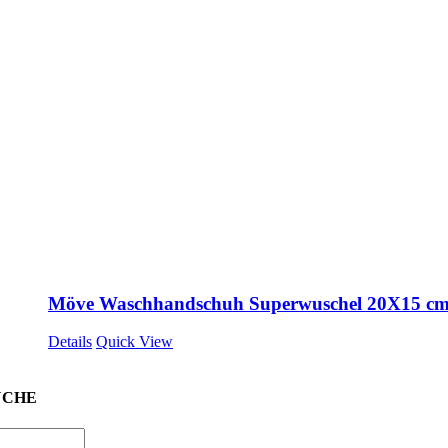
Möve Waschhandschuh Superwuschel 20X15 c
Details
Quick View
UCHE