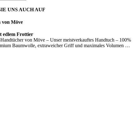
IE UNS AUCH AUF
n von Möve
 edlem Frottier
Handtücher von Möve – Unser meistverkauftes Handtuch – 100%
emium Baumwolle, extraweicher Griff und maximales Volumen …