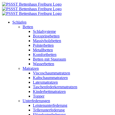
Zum
Inhalt
springen
Schlafen
Betten
Schlafsysteme
Boxspringbetten
Massivholzbetten
Polsterbetten
Metallbetten
Komfortbetten
Betten mit Stauraum
Wasserbetten
Matratzen
Viscoschaummatratzen
Kaltschaummatratzen
Latexmatratzen
Taschenfederkernmatratzen
Kinderbettmatratzen
Topper
Unterfederungen
Leistenunterfederung
Tellerunterfederung
Flügelunterfederung