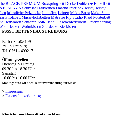
che
BLACK PREMIUM
Boxspringbett
Decke
Duftkerze
Einzelbett
o
ESSENZA
fleuresse
Halbleinen
Hasena
Interlock Jersey
Jersey
bett
künstliche Pelzdecke
Lattoflex
Leinen
Mako Batist
Mako Satin
ssivholzbett
Massivholzbetten
Matratze
Pip Studio
Plaid
Polsterbett
io Bettwaren
Senioren
Soft-Flanell
Taschenfederkern
Unterfederung
Wohndecken
Wohnkissen
Zierdecke
Zierkissen
PSSST BETTENHAUS FREIBURG
Basler Straße 109
79115 Freiburg
Tel. 0761 - 499217
Öffnungszeiten
Dienstag bis Freitag
09.30 bis 18.30 Uhr
Samstag
10.00 bis 16.00 Uhr
Montags sind wir nach Terminvereinbarung für Sie da.
>
Impressum
>
Datenschutzerklärung
>
Einrichtungsideen direkt im Haus