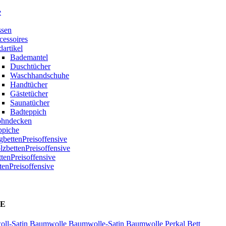
e
ssen
cessoires
artikel
Bademantel
Duschtücher
Waschhandschuhe
Handtücher
Gästetücher
Saunatücher
Badteppich
hndecken
ppiche
bettenPreisoffensive
zbettenPreisoffensive
ttenPreisoffensive
tenPreisoffensive
E
ll-Satin
Baumwolle
Baumwolle-Satin
Baumwolle Perkal
Bett