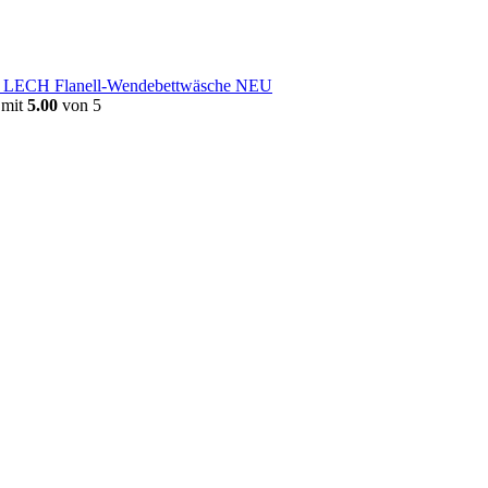
e LECH Flanell-Wendebettwäsche NEU
 mit
5.00
von 5