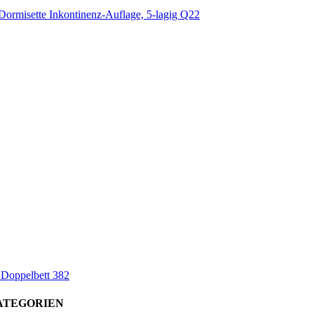
Dormisette Inkontinenz-Auflage, 5-lagig Q22
 Doppelbett 382
ATEGORIEN