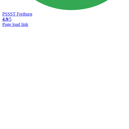
PSSST Freiburg
4.9
/5
Page load link
Nach
oben