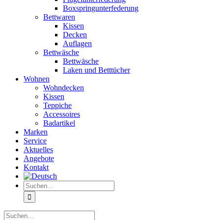
Boxspringunterfederung
Bettwaren
Kissen
Decken
Auflagen
Bettwäsche
Bettwäsche
Laken und Betttücher
Wohnen
Wohndecken
Kissen
Teppiche
Accessoires
Badartikel
Marken
Service
Aktuelles
Angebote
Kontakt
Suche
nach:
Suche