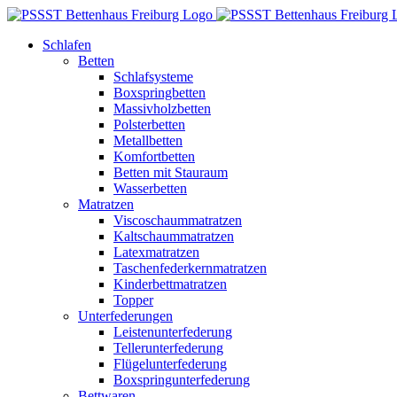
Zum
Inhalt
Schlafen
springen
Betten
Schlafsysteme
Boxspringbetten
Massivholzbetten
Polsterbetten
Metallbetten
Komfortbetten
Betten mit Stauraum
Wasserbetten
Matratzen
Viscoschaummatratzen
Kaltschaummatratzen
Latexmatratzen
Taschenfederkernmatratzen
Kinderbettmatratzen
Topper
Unterfederungen
Leistenunterfederung
Tellerunterfederung
Flügelunterfederung
Boxspringunterfederung
Bettwaren