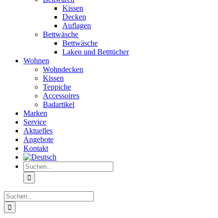
Kissen
Decken
Auflagen
Bettwäsche
Bettwäsche
Laken und Betttücher
Wohnen
Wohndecken
Kissen
Teppiche
Accessoires
Badartikel
Marken
Service
Aktuelles
Angebote
Kontakt
Suche
nach:
Suche
nach: