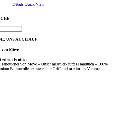
Details
Quick View
UCHE
IE UNS AUCH AUF
n von Möve
 edlem Frottier
Handtücher von Möve – Unser meistverkauftes Handtuch – 100%
emium Baumwolle, extraweicher Griff und maximales Volumen …