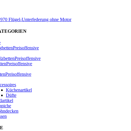
x 970 Flügel-Unterfederung ohne Motor
ATEGORIEN
e
bettenPreisoffensive
zbettenPreisoffensive
ttenPreisoffensive
tenPreisoffensive
cessoires
Küchenartikel
Düfte
artikel
ppiche
hndecken
ssen
E