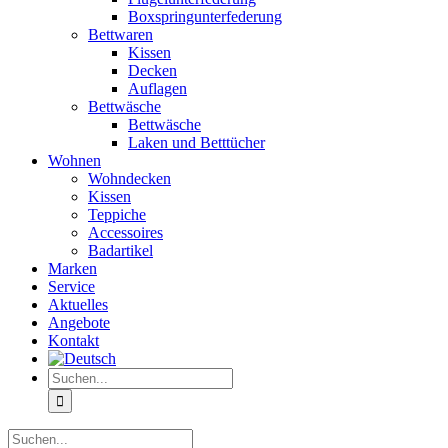
Boxspringunterfederung
Bettwaren
Kissen
Decken
Auflagen
Bettwäsche
Bettwäsche
Laken und Betttücher
Wohnen
Wohndecken
Kissen
Teppiche
Accessoires
Badartikel
Marken
Service
Aktuelles
Angebote
Kontakt
Suche
nach:
Suche