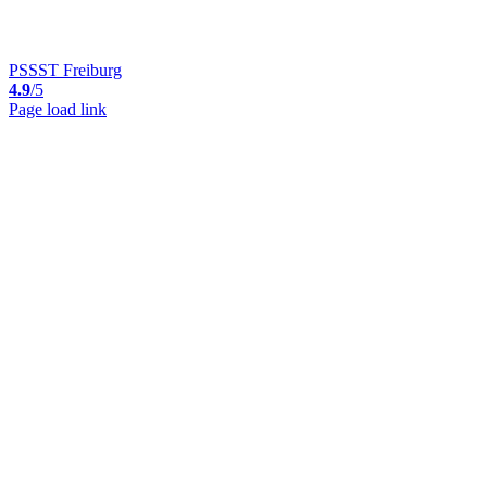
PSSST Freiburg
4.9
/5
Page load link
Nach
oben