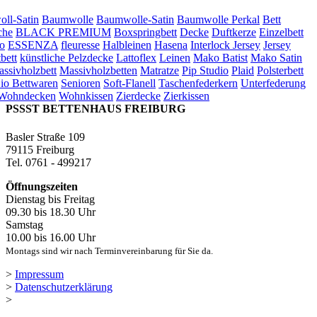
ll-Satin
Baumwolle
Baumwolle-Satin
Baumwolle Perkal
Bett
che
BLACK PREMIUM
Boxspringbett
Decke
Duftkerze
Einzelbett
o
ESSENZA
fleuresse
Halbleinen
Hasena
Interlock Jersey
Jersey
bett
künstliche Pelzdecke
Lattoflex
Leinen
Mako Batist
Mako Satin
ssivholzbett
Massivholzbetten
Matratze
Pip Studio
Plaid
Polsterbett
io Bettwaren
Senioren
Soft-Flanell
Taschenfederkern
Unterfederung
Wohndecken
Wohnkissen
Zierdecke
Zierkissen
PSSST BETTENHAUS FREIBURG
Basler Straße 109
79115 Freiburg
Tel. 0761 - 499217
Öffnungszeiten
Dienstag bis Freitag
09.30 bis 18.30 Uhr
Samstag
10.00 bis 16.00 Uhr
Montags sind wir nach Terminvereinbarung für Sie da.
>
Impressum
>
Datenschutzerklärung
>