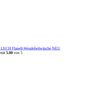
e LECH Flanell-Wendebettwäsche NEU
 mit
5.00
von 5