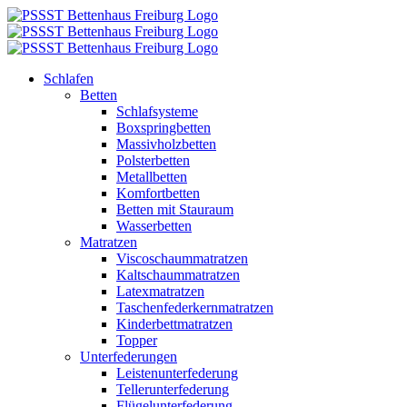
Zum
Inhalt
springen
Schlafen
Betten
Schlafsysteme
Boxspringbetten
Massivholzbetten
Polsterbetten
Metallbetten
Komfortbetten
Betten mit Stauraum
Wasserbetten
Matratzen
Viscoschaummatratzen
Kaltschaummatratzen
Latexmatratzen
Taschenfederkernmatratzen
Kinderbettmatratzen
Topper
Unterfederungen
Leistenunterfederung
Tellerunterfederung
Flügelunterfederung