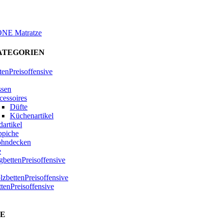
ONE Matratze
ATEGORIEN
tenPreisoffensive
ssen
cessoires
Düfte
Küchenartikel
artikel
ppiche
hndecken
e
bettenPreisoffensive
zbettenPreisoffensive
ttenPreisoffensive
E