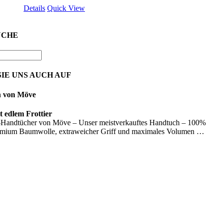
Details
Quick View
UCHE
IE UNS AUCH AUF
n von Möve
 edlem Frottier
Handtücher von Möve – Unser meistverkauftes Handtuch – 100%
emium Baumwolle, extraweicher Griff und maximales Volumen …