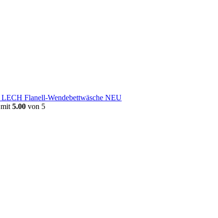
e LECH Flanell-Wendebettwäsche NEU
 mit
5.00
von 5