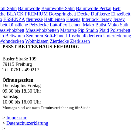
ll-Satin
Baumwolle
Baumwolle-Satin
Baumwolle Perkal
Bett
che
BLACK PREMIUM
Boxspringbett
Decke
Duftkerze
Einzelbett
o
ESSENZA
fleuresse
Halbleinen
Hasena
Interlock Jersey
Jersey
bett
künstliche Pelzdecke
Lattoflex
Leinen
Mako Batist
Mako Satin
ssivholzbett
Massivholzbetten
Matratze
Pip Studio
Plaid
Polsterbett
io Bettwaren
Senioren
Soft-Flanell
Taschenfederkern
Unterfederung
Wohndecken
Wohnkissen
Zierdecke
Zierkissen
PSSST BETTENHAUS FREIBURG
Basler Straße 109
79115 Freiburg
Tel. 0761 - 499217
Öffnungszeiten
Dienstag bis Freitag
09.30 bis 18.30 Uhr
Samstag
10.00 bis 16.00 Uhr
Montags sind wir nach Terminvereinbarung für Sie da.
>
Impressum
>
Datenschutzerklärung
>