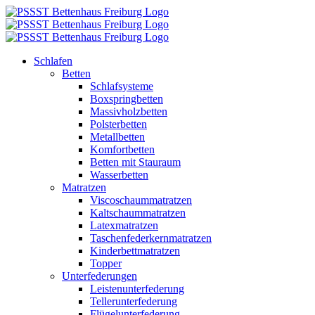
Zum
Inhalt
springen
Schlafen
Betten
Schlafsysteme
Boxspringbetten
Massivholzbetten
Polsterbetten
Metallbetten
Komfortbetten
Betten mit Stauraum
Wasserbetten
Matratzen
Viscoschaummatratzen
Kaltschaummatratzen
Latexmatratzen
Taschenfederkernmatratzen
Kinderbettmatratzen
Topper
Unterfederungen
Leistenunterfederung
Tellerunterfederung
Flügelunterfederung