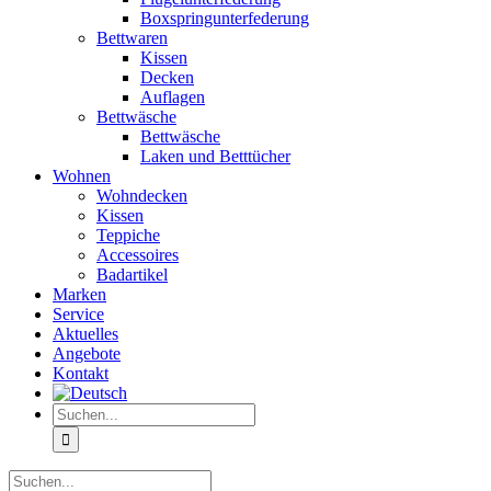
Boxspringunterfederung
Bettwaren
Kissen
Decken
Auflagen
Bettwäsche
Bettwäsche
Laken und Betttücher
Wohnen
Wohndecken
Kissen
Teppiche
Accessoires
Badartikel
Marken
Service
Aktuelles
Angebote
Kontakt
Suche
nach:
Suche