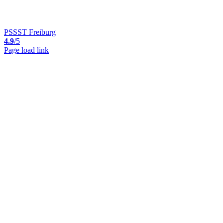
PSSST Freiburg
4.9
/5
Page load link
Nach
oben