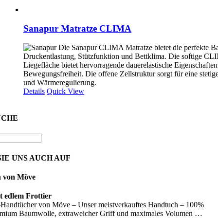
Sanapur Matratze CLIMA
Die Sanapur CLIMA Matratze bietet die perfekte B
Druckentlastung, Stützfunktion und Bettklima. Die softige C
Liegefläche bietet hervorragende dauerelastische Eigenschafte
Bewegungsfreiheit. Die offene Zellstruktur sorgt für eine stetig
und Wärmeregulierung.
Details
Quick View
UCHE
IE UNS AUCH AUF
n von Möve
 edlem Frottier
Handtücher von Möve – Unser meistverkauftes Handtuch – 100%
emium Baumwolle, extraweicher Griff und maximales Volumen …