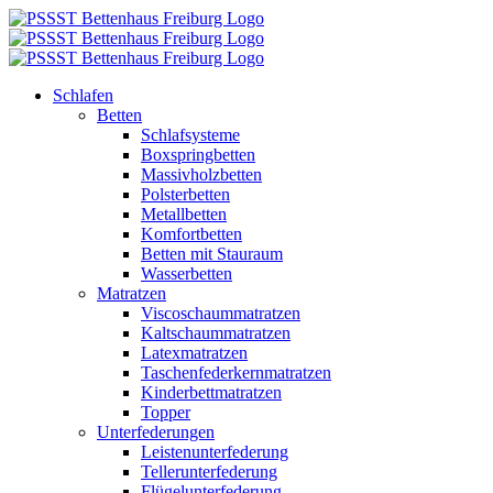
Zum
Inhalt
springen
Schlafen
Betten
Schlafsysteme
Boxspringbetten
Massivholzbetten
Polsterbetten
Metallbetten
Komfortbetten
Betten mit Stauraum
Wasserbetten
Matratzen
Viscoschaummatratzen
Kaltschaummatratzen
Latexmatratzen
Taschenfederkernmatratzen
Kinderbettmatratzen
Topper
Unterfederungen
Leistenunterfederung
Tellerunterfederung
Flügelunterfederung