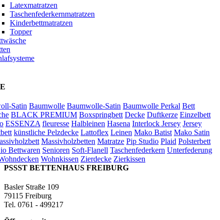
Latexmatratzen
Taschenfederkernmatratzen
Kinderbettmatratzen
Topper
ttwäsche
tten
hlafsysteme
E
ll-Satin
Baumwolle
Baumwolle-Satin
Baumwolle Perkal
Bett
che
BLACK PREMIUM
Boxspringbett
Decke
Duftkerze
Einzelbett
o
ESSENZA
fleuresse
Halbleinen
Hasena
Interlock Jersey
Jersey
bett
künstliche Pelzdecke
Lattoflex
Leinen
Mako Batist
Mako Satin
ssivholzbett
Massivholzbetten
Matratze
Pip Studio
Plaid
Polsterbett
io Bettwaren
Senioren
Soft-Flanell
Taschenfederkern
Unterfederung
Wohndecken
Wohnkissen
Zierdecke
Zierkissen
PSSST BETTENHAUS FREIBURG
Basler Straße 109
79115 Freiburg
Tel. 0761 - 499217