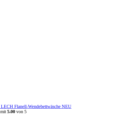
e LECH Flanell-Wendebettwäsche NEU
 mit
5.00
von 5