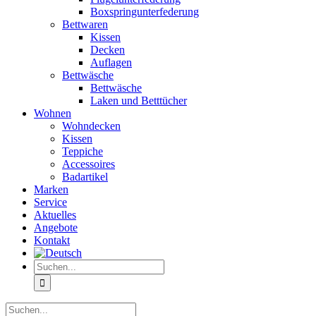
Boxspringunterfederung
Bettwaren
Kissen
Decken
Auflagen
Bettwäsche
Bettwäsche
Laken und Betttücher
Wohnen
Wohndecken
Kissen
Teppiche
Accessoires
Badartikel
Marken
Service
Aktuelles
Angebote
Kontakt
Suche
nach:
Suche