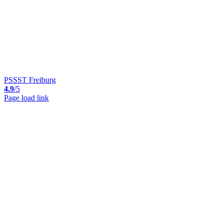
PSSST Freiburg
4.9
/5
Page load link
Nach
oben