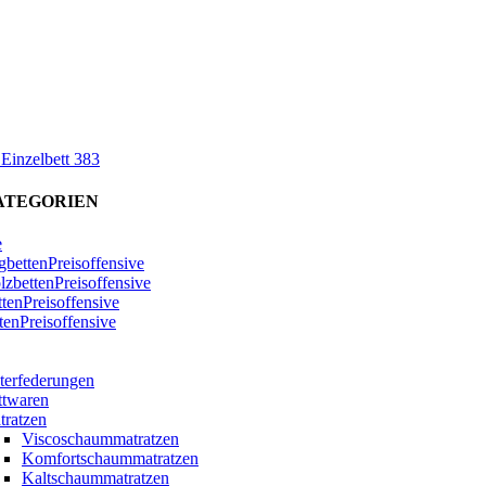
 Einzelbett 383
ATEGORIEN
e
bettenPreisoffensive
zbettenPreisoffensive
ttenPreisoffensive
tenPreisoffensive
terfederungen
ttwaren
tratzen
Viscoschaummatratzen
Komfortschaummatratzen
Kaltschaummatratzen