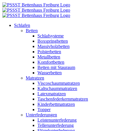
Zum
Inhalt
springen
Schlafen
Betten
Schlafsysteme
Boxspringbetten
Massivholzbetten
Polsterbetten
Metallbetten
Komfortbetten
Betten mit Stauraum
Wasserbetten
Matratzen
Viscoschaummatratzen
Kaltschaummatratzen
Latexmatratzen
Taschenfederkernmatratzen
Kinderbettmatratzen
Topper
Unterfederungen
Leistenunterfederung
Tellerunterfederung
Flügelunterfederung