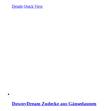
Details
Quick View
DownyDream Zudecke aus Gänsedaunen