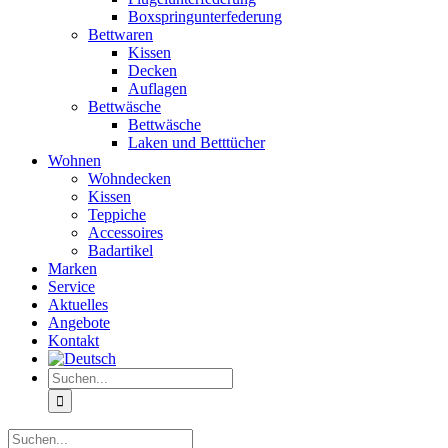
Boxspringunterfederung
Bettwaren
Kissen
Decken
Auflagen
Bettwäsche
Bettwäsche
Laken und Betttücher
Wohnen
Wohndecken
Kissen
Teppiche
Accessoires
Badartikel
Marken
Service
Aktuelles
Angebote
Kontakt
Suche
nach:
Suche