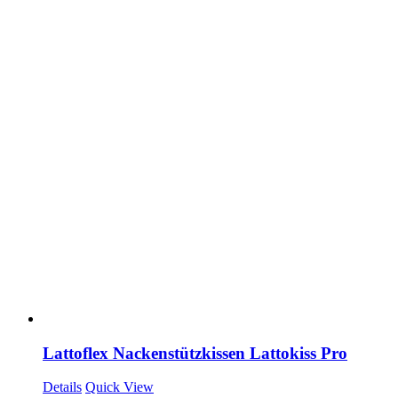
Lattoflex Nackenstützkissen Lattokiss Pro
Details
Quick View