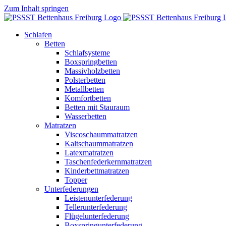
Zum Inhalt springen
Schlafen
Betten
Schlafsysteme
Boxspringbetten
Massivholzbetten
Polsterbetten
Metallbetten
Komfortbetten
Betten mit Stauraum
Wasserbetten
Matratzen
Viscoschaummatratzen
Kaltschaummatratzen
Latexmatratzen
Taschenfederkernmatratzen
Kinderbettmatratzen
Topper
Unterfederungen
Leistenunterfederung
Tellerunterfederung
Flügelunterfederung
Boxspringunterfederung