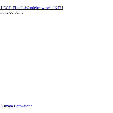
e LECH Flanell-Wendebettwäsche NEU
 mit
5.00
von 5
 Imara Bettwäsche