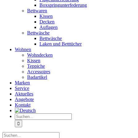
Boxspringunterfederung
Bettwaren
Kissen
Decken
Auflagen
Bettwäsche
Bettwäsche
Laken und Betttücher
Wohnen
Wohndecken
Kissen
Teppiche
Accessoires
Badartikel
Marken
Service
Aktuelles
Angebote
Kontakt
Suche
nach:
Suche