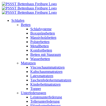
Zum
Inhalt
springen
Schlafen
Betten
Schlafsysteme
Boxspringbetten
Massivholzbetten
Polsterbetten
Metallbetten
Komfortbetten
Betten mit Stauraum
Wasserbetten
Matratzen
Viscoschaummatratzen
Kaltschaummatratzen
Latexmatratzen
Taschenfederkernmatratzen
Kinderbettmatratzen
Topper
Unterfederungen
Leistenunterfederung
Tellerunterfederung
Flügelunterfederung