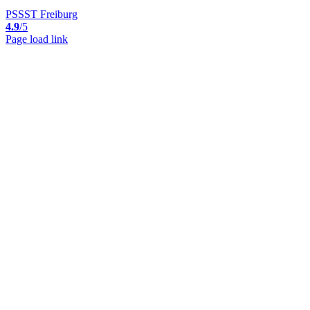
PSSST Freiburg
4.9
/5
Page load link
Nach
oben