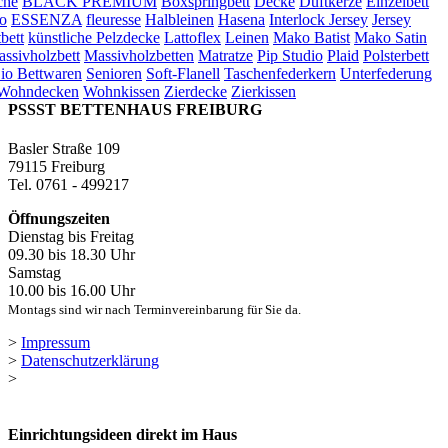
che
BLACK PREMIUM
Boxspringbett
Decke
Duftkerze
Einzelbett
o
ESSENZA
fleuresse
Halbleinen
Hasena
Interlock Jersey
Jersey
bett
künstliche Pelzdecke
Lattoflex
Leinen
Mako Batist
Mako Satin
ssivholzbett
Massivholzbetten
Matratze
Pip Studio
Plaid
Polsterbett
io Bettwaren
Senioren
Soft-Flanell
Taschenfederkern
Unterfederung
Wohndecken
Wohnkissen
Zierdecke
Zierkissen
PSSST BETTENHAUS FREIBURG
Basler Straße 109
79115 Freiburg
Tel. 0761 - 499217
Öffnungszeiten
Dienstag bis Freitag
09.30 bis 18.30 Uhr
Samstag
10.00 bis 16.00 Uhr
Montags sind wir nach Terminvereinbarung für Sie da.
>
Impressum
>
Datenschutzerklärung
>
Einrichtungsideen direkt im Haus