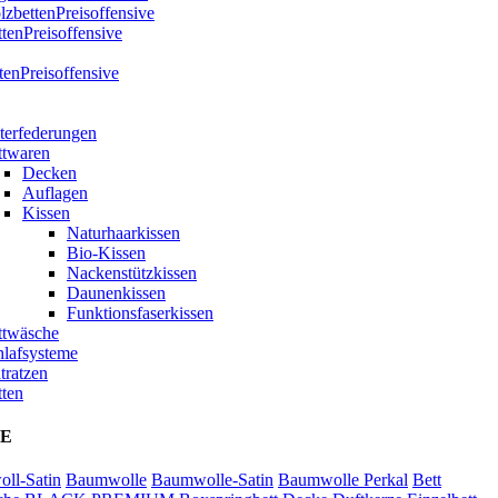
zbettenPreisoffensive
ttenPreisoffensive
tenPreisoffensive
terfederungen
ttwaren
Decken
Auflagen
Kissen
Naturhaarkissen
Bio-Kissen
Nackenstützkissen
Daunenkissen
Funktionsfaserkissen
ttwäsche
hlafsysteme
tratzen
tten
E
ll-Satin
Baumwolle
Baumwolle-Satin
Baumwolle Perkal
Bett