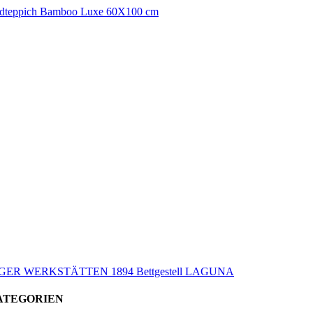
dteppich Bamboo Luxe 60X100 cm
ER WERKSTÄTTEN 1894 Bettgestell LAGUNA
ATEGORIEN