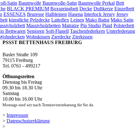
ll-Satin
Baumwolle
Baumwolle-Satin
Baumwolle Perkal
Bett
che
BLACK PREMIUM
Boxspringbett
Decke
Duftkerze
Einzelbett
o
ESSENZA
fleuresse
Halbleinen
Hasena
Interlock Jersey
Jersey
bett
künstliche Pelzdecke
Lattoflex
Leinen
Mako Batist
Mako Satin
ssivholzbett
Massivholzbetten
Matratze
Pip Studio
Plaid
Polsterbett
io Bettwaren
Senioren
Soft-Flanell
Taschenfederkern
Unterfederung
Wohndecken
Wohnkissen
Zierdecke
Zierkissen
PSSST BETTENHAUS FREIBURG
Basler Straße 109
79115 Freiburg
Tel. 0761 - 499217
Öffnungszeiten
Dienstag bis Freitag
09.30 bis 18.30 Uhr
Samstag
10.00 bis 16.00 Uhr
Montags sind wir nach Terminvereinbarung für Sie da.
>
Impressum
>
Datenschutzerklärung
>