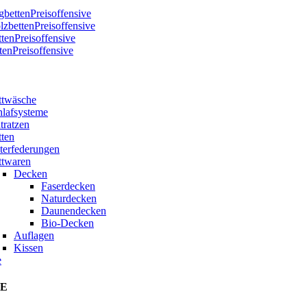
bettenPreisoffensive
zbettenPreisoffensive
ttenPreisoffensive
tenPreisoffensive
ttwäsche
hlafsysteme
tratzen
tten
terfederungen
ttwaren
Decken
Faserdecken
Naturdecken
Daunendecken
Bio-Decken
Auflagen
Kissen
e
E