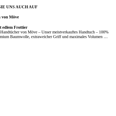
IE UNS AUCH AUF
n von Möve
 edlem Frottier
Handtücher von Möve – Unser meistverkauftes Handtuch – 100%
emium Baumwolle, extraweicher Griff und maximales Volumen …