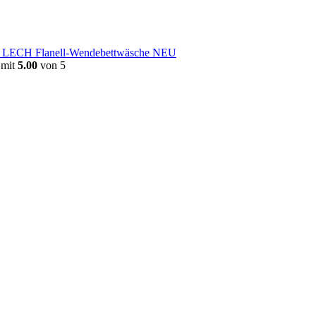
e LECH Flanell-Wendebettwäsche NEU
 mit
5.00
von 5