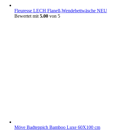
Fleuresse LECH Flanell-Wendebettwäsche NEU
Bewertet mit
5.00
von 5
Möve Badteppich Bamboo Luxe 60X100 cm