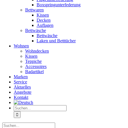
Boxspringunterfederung
Bettwaren
Kissen
Decken
Auflagen
Bettwäsche
Bettwäsche
Laken und Betttücher
Wohnen
Wohndecken
Kissen
Teppiche
Accessoires
Badartikel
Marken
Service
Aktuelles
Angebote
Kontakt
Suche
nach:
Suche