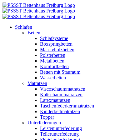
Zum
Inhalt
springen
Schlafen
Betten
Schlafsysteme
Boxspringbetten
Massivholzbetten
Polsterbetten
Metallbetten
Komfortbetten
Betten mit Stauraum
Wasserbetten
Matratzen
Viscoschaummatratzen
Kaltschaummatratzen
Latexmatratzen
Taschenfederkernmatratzen
Kinderbettmatratzen
Topper
Unterfederungen
Leistenunterfederung
Tellerunterfederung
Flügelunterfederung