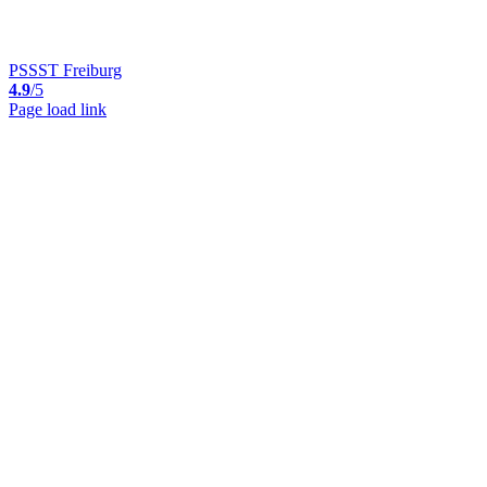
PSSST Freiburg
4.9
/5
Page load link
Nach
oben