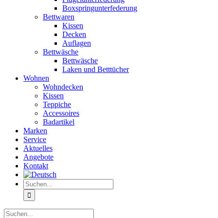
Boxspringunterfederung
Bettwaren
Kissen
Decken
Auflagen
Bettwäsche
Bettwäsche
Laken und Betttücher
Wohnen
Wohndecken
Kissen
Teppiche
Accessoires
Badartikel
Marken
Service
Aktuelles
Angebote
Kontakt
Suche
nach:
Suche