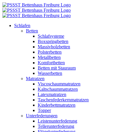
Zum
Inhalt
springen
Schlafen
Betten
Schlafsysteme
Boxspringbetten
Massivholzbetten
Polsterbetten
Metallbetten
Komfortbetten
Betten mit Stauraum
Wasserbetten
Matratzen
Viscoschaummatratzen
Kaltschaummatratzen
Latexmatratzen
Taschenfederkernmatratzen
Kinderbettmatratzen
Topper
Unterfederungen
Leistenunterfederung
Tellerunterfederung
Flügelunterfederung